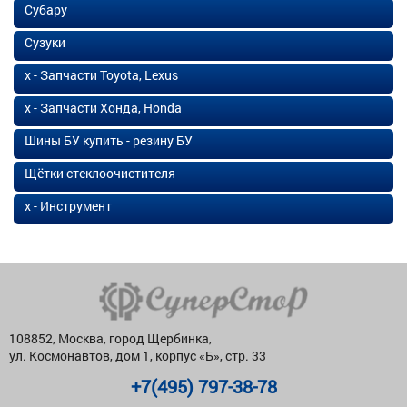
Субару
Сузуки
х - Запчасти Toyota, Lexus
х - Запчасти Хонда, Honda
Шины БУ купить - резину БУ
Щётки стеклоочистителя
х - Инструмент
108852, Москва, город Щербинка,
ул. Космонавтов, дом 1, корпус «Б», стр. 33
+7(495) 797-38-78