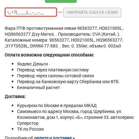
ОФОРМИТЬ ЗАКАЗ В 1 КЛИК
Фара ПТФ противотуманная левая 96563277, HD021005L,
HQ96563277 Дэу Матиз. . Производитель: CVA (Китай. ).
Каталожные номера: 96563277, HD021005L, HQ96563277,
,31YT0528L, DW9M-77-583. . Вес: 0. 350кг, объем 0. 002м3
Оплата возможна следующими способами:
Яндекс.Деньги
Перевод через платежную систему
Перевод через салоны сотовой связи
Перевод на банковскую карту Сбербанка или ВТБ
Безналичный расчет
Доставка:
Курьером по Москве в предалах МКАД
Самовывоз по адресу Москва, город Щербинка, ул.
Космонавтов, дом 1, корпус «Б», строение 33, автосервис
Суперстор
ТК по России
Подробнее об
оплате и доставке »