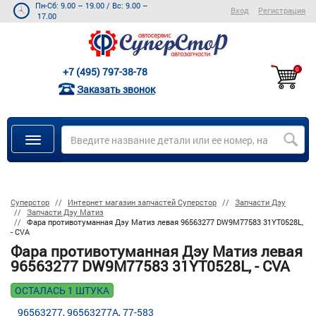
Пн-Сб: 9.00 – 19.00
/
Вс: 9.00 –
Вход
Регистрация
17.00
+7 (495) 797-38-78
0
Заказать звонок
Суперстор
Интернет магазин запчастей Суперстор
Запчасти Дэу
Запчасти Дэу Матиз
Фара противотуманная Дэу Матиз левая 96563277 DW9M77583 31YT0528L,
- CVA
Фара противотуманная Дэу Матиз левая
96563277 DW9M77583 31YT0528L, - CVA
ОСТАЛАСЬ 1 ШТУКА
96563277
96563277A
77-583