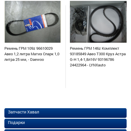
Ремень ГРМ 109z 96610029
Ремень ГРМ 146z Комплект
Авео 1,2 литра Матиз Спарк 1,0
93185849 Авео Т300 Круз Астра
литра 25 мм, - Daewoo
G-H 1,4-1,8л16V 93196786
24422964 - LYNXauto
Запчасти Хавал
Подарки