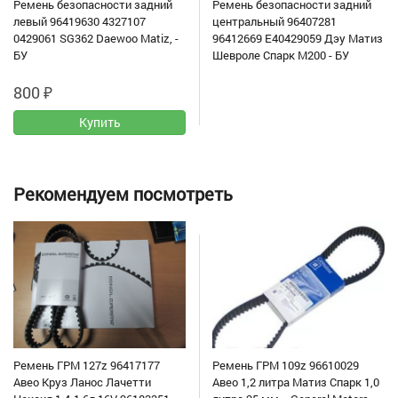
Ремень безопасности задний
Ремень безопасности задний
левый 96419630 4327107
центральный 96407281
0429061 SG362 Daewoo Matiz, -
96412669 E40429059 Дэу Матиз
БУ
Шевроле Спарк M200 - БУ
800
₽
Рекомендуем посмотреть
Ремень ГРМ 127z 96417177
Ремень ГРМ 109z 96610029
Авео Круз Ланос Лачетти
Авео 1,2 литра Матиз Спарк 1,0