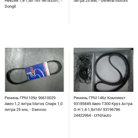
Нексия 1,4-1,6л 16V 96183351, -
литра 25 мм, - General Motors
Dongil
Ремень ГРМ 109z 96610029
Ремень ГРМ 146z Комплект
Авео 1,2 литра Матиз Спарк 1,0
93185849 Авео Т300 Круз Астра
литра 25 мм, - Daewoo
G-H 1,4-1,8л16V 93196786
24422964 - LYNXauto