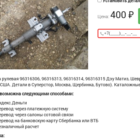
Установить деталь
400
₽
Цена:
 рулевая 96316306, 96316313, 96316314, 96316315 Дэу Матиз, Шевр
(США. Детали в Суперстор, Москва, Щербинка, Бутово). Каталожные
 возможна следующими способами:
ндекс.Деньги
еревод через платежную систему
еревод через салоны сотовой связи
еревод на банковскую карту Сбербанка или ВТБ
езналичный расчет
а: