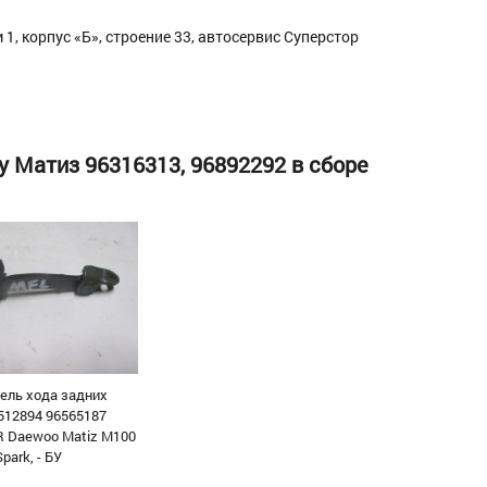
1, корпус «Б», строение 33, автосервис Суперстор
у Матиз 96316313, 96892292 в сборе
ель хода задних
512894 96565187
 Daewoo Matiz М100
Spark, - БУ