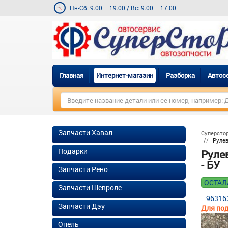
Пн-Сб: 9.00 – 19.00
/
Вс: 9.00 – 17.00
Главная
Интернет-магазин
Разборка
Автос
Запчасти Хавал
Суперсто
Рулев
Подарки
Руле
- БУ
Запчасти Рено
ОСТАЛ
Запчасти Шевроле
96316
Запчасти Дэу
Для под
Опель