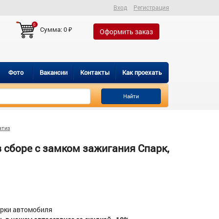
Вход
Регистрация
0
Сумма:
0
₽
Оформить заказ
Фото
Вакансии
Контакты
Как проехать
Найти
атиз
 сборе с замком зажигания Спарк,
орки автомобиля