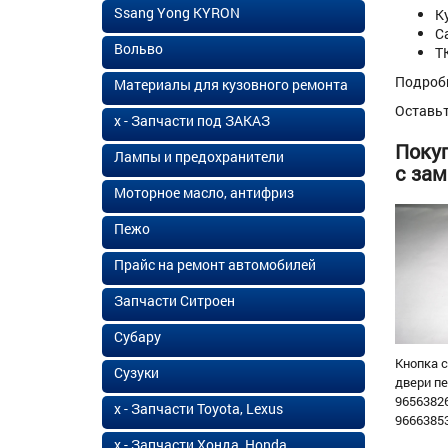
Ssang Yong KYRON
К
С
Вольво
Т
Подроб
Материалы для кузовного ремонта
Оставь
х - Запчасти под ЗАКАЗ
Покуп
Лампы и предохранители
с зам
Моторное масло, антифриз
Пежо
Прайс на ремонт автомобилей
Запчасти Ситроен
Субару
Кнопка 
Сузуки
двери п
9656382
х - Запчасти Toyota, Lexus
96663853
х - Запчасти Хонда, Honda