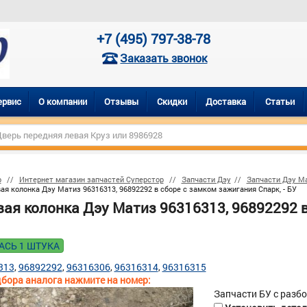
+7 (495) 797-38-78
Заказать звонок
ервис
О компании
Отзывы
Скидки
Доставка
Статьи
р
Интернет магазин запчастей Суперстор
Запчасти Дэу
Запчасти Дэу М
ая колонка Дэу Матиз 96316313, 96892292 в сборе с замком зажигания Спарк, - БУ
вая колонка Дэу Матиз 96316313, 96892292 в
АСЬ 1 ШТУКА
313
96892292
96316306
96316314
96316315
бора аналога нажмите на номер:
Запчасти БУ с разб