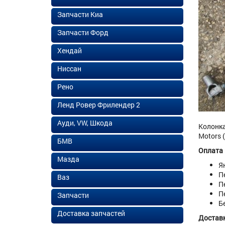
Запчасти Киа
Запчасти Форд
Хендай
Ниссан
Рено
Ленд Ровер Фрилендер 2
Ауди, VW, Шкода
Колонка
Motors 
БМВ
Оплата
Мазда
Я
П
Ваз
П
П
Запчасти
Б
Доставка запчастей
Доставк