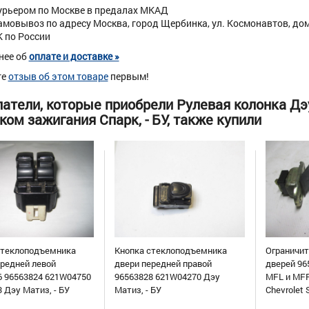
урьером по Москве в предалах МКАД
амовывоз по адресу Москва, город Щербинка, ул. Космонавтов, дом 
К по России
нее об
оплате и доставке »
те
отзыв об этом товаре
первым!
атели, которые приобрели Рулевая колонка Дэ
ком зажигания Спарк, - БУ, также купили
стеклоподъемника
Кнопка стеклоподъемника
Ограничит
ередней левой
двери передней правой
дверей 96
6 96563824 621W04750
96563828 621W04270 Дэу
MFL и MFR
 Дэу Матиз, - БУ
Матиз, - БУ
Chevrolet 