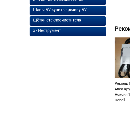
Шины БУ купить - резину БУ
Щётки стеклоочистителя
Реко
х - Инструмент
Ремень 
Авео Кр
Нексия 1
Dongil