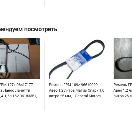
мендуем посмотреть
ГРМ 127z 96417177
Ремень ГРМ 109z 96610029
Ремень ГР
уз Ланос Лачетти
Авео 1,2 литра Матиз Спарк 1,0
Авео 1,2 л
,4-1,6л 16V 96183351, -
литра 25 мм, - General Motors
литра 25 