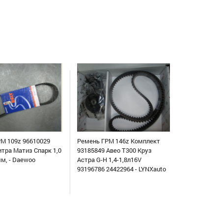
М 109z 96610029
Ремень ГРМ 146z Комплект
итра Матиз Спарк 1,0
93185849 Авео Т300 Круз
мм, - Daewoo
Астра G-H 1,4-1,8л16V
93196786 24422964 - LYNXauto