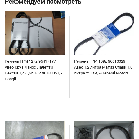
Рекомендуем посмотреть
Ремень ГРМ 127z 96417177
Ремень ГРМ 109z 96610029
Авео Круз Ланос Лачетти
Авео 1,2 литра Матиз Спарк 1,0
Нексия 1,4-1,6л 16V 96183351, -
литра 25 мм, - General Motors
Dongil