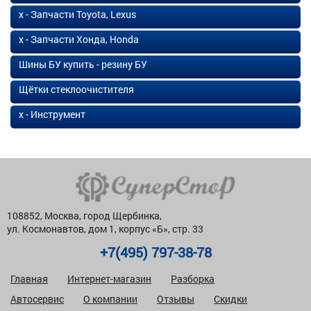
х - Запчасти Toyota, Lexus
х - Запчасти Хонда, Honda
Шины БУ купить - резину БУ
Щётки стеклоочистителя
х - Инструмент
108852, Москва, город Щербинка,
ул. Космонавтов, дом 1, корпус «Б», стр. 33
+7(495) 797-38-78
Главная
Интернет-магазин
Разборка
Автосервис
О компании
Отзывы
Скидки