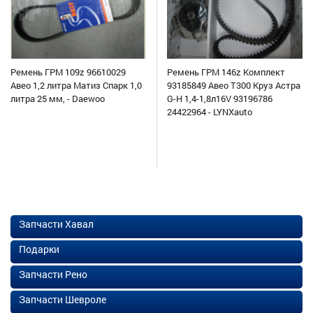
Ремень ГРМ 109z 96610029
Ремень ГРМ 146z Комплект
Авео 1,2 литра Матиз Спарк 1,0
93185849 Авео Т300 Круз Астра
литра 25 мм, - Daewoo
G-H 1,4-1,8л16V 93196786
24422964 - LYNXauto
Запчасти Хавал
Подарки
Запчасти Рено
Запчасти Шевроле