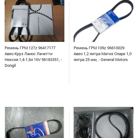
Ремень ГРМ 127z 96417177
Ремень ГРМ 109z 96610029
Авео Круз Ланос Лачетти
Авео 1,2 литра Матиз Спарк 1,0
Нексия 1,4-1,6л 16V 96183351, -
литра 25 мм, - General Motors
Dongil