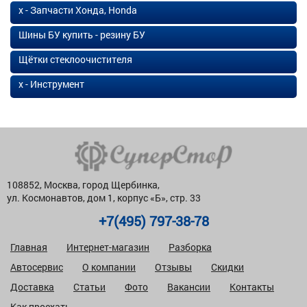
х - Запчасти Хонда, Honda
Шины БУ купить - резину БУ
Щётки стеклоочистителя
х - Инструмент
108852, Москва, город Щербинка,
ул. Космонавтов, дом 1, корпус «Б», стр. 33
+7(495) 797-38-78
Главная
Интернет-магазин
Разборка
Автосервис
О компании
Отзывы
Скидки
Доставка
Статьи
Фото
Вакансии
Контакты
Как проехать