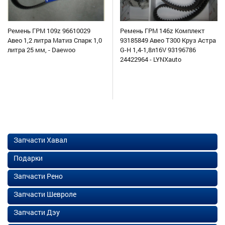
Ремень ГРМ 109z 96610029
Ремень ГРМ 146z Комплект
Авео 1,2 литра Матиз Спарк 1,0
93185849 Авео Т300 Круз Астра
литра 25 мм, - Daewoo
G-H 1,4-1,8л16V 93196786
24422964 - LYNXauto
Запчасти Хавал
Подарки
Запчасти Рено
Запчасти Шевроле
Запчасти Дэу