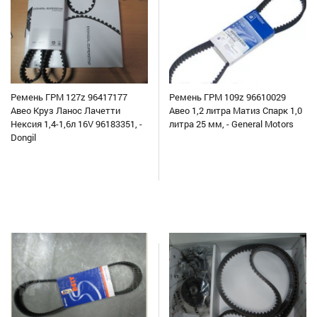
Ремень ГРМ 127z 96417177
Ремень ГРМ 109z 96610029
Авео Круз Ланос Лачетти
Авео 1,2 литра Матиз Спарк 1,0
Нексия 1,4-1,6л 16V 96183351, -
литра 25 мм, - General Motors
Dongil