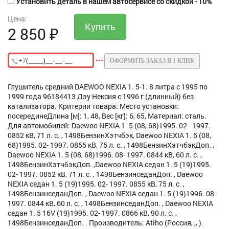
Установить деталь в нашем автосервисе со скидкой - 10%
Цена:
2 850
₽
ОФОРМИТЬ ЗАКАЗ В 1 КЛИК
Глушитель средний DAEWOO NEXIA 1. 5-1. 8 литра с 1995 по
1999 года 96184413 Дэу Нексия с 1996 г (длинный) без
катализатора. Критерии товара: Место установки:
посерединеДлина [м]: 1, 48, Вес [кг]: 6, 65, Материал: сталь.
Для автомобилей: Daewoo NEXIA 1. 5 (08, 68)1995. 02 - 1997.
0852 кВ, 71 л. с. , 1498БензинХэтчбэк, Daewoo NEXIA 1. 5 (08,
68)1995. 02- 1997. 0855 кВ, 75 л. с. , 1498БензинХэтчбэкДоп. ,
Daewoo NEXIA 1. 5 (08, 68)1996. 08- 1997. 0844 кВ, 60 л. с. ,
1498БензинХэтчбэкДоп. ,Daewoo NEXIA седан 1. 5 (19)1995.
02- 1997. 0852 кВ, 71 л. с. , 1498БензинседанДоп. , Daewoo
NEXIA седан 1. 5 (19)1995. 02- 1997. 0855 кВ, 75 л. с. ,
1498БензинседанДоп. , Daewoo NEXIA седан 1. 5 (19)1996. 08-
1997. 0844 кВ, 60 л. с. , 1498БензинседанДоп. , Daewoo NEXIA
седан 1. 5 16V (19)1995. 02- 1997. 0866 кВ, 90 л. с. ,
1498БензинседанДоп. . Производитель: Atiho (Россия, ,, ).