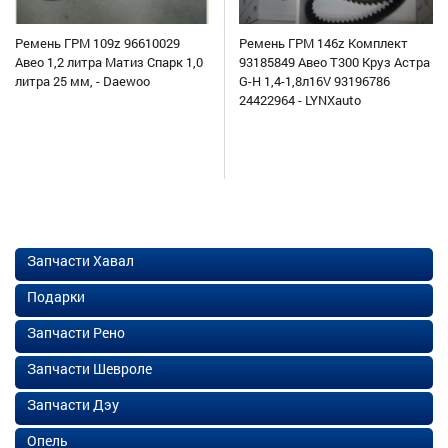
Ремень ГРМ 109z 96610029
Ремень ГРМ 146z Комплект
Авео 1,2 литра Матиз Спарк 1,0
93185849 Авео Т300 Круз Астра
литра 25 мм, - Daewoo
G-H 1,4-1,8л16V 93196786
24422964 - LYNXauto
Запчасти Хавал
Подарки
Запчасти Рено
Запчасти Шевроле
Запчасти Дэу
Опель