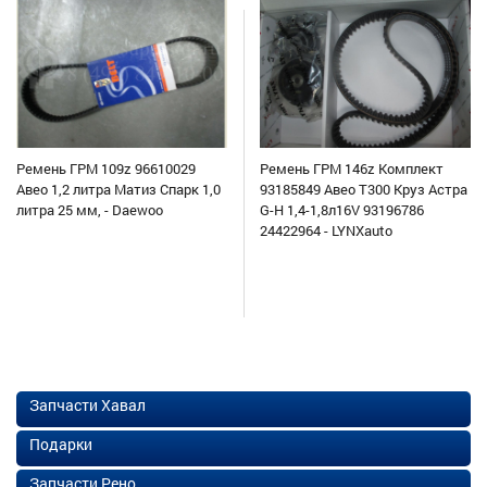
Ремень ГРМ 109z 96610029
Ремень ГРМ 146z Комплект
Авео 1,2 литра Матиз Спарк 1,0
93185849 Авео Т300 Круз Астра
литра 25 мм, - Daewoo
G-H 1,4-1,8л16V 93196786
24422964 - LYNXauto
Запчасти Хавал
Подарки
Запчасти Рено