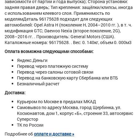
зависимости от партии и года выпуска); Сторона установки:
задняя правая дверь; Тип крепления: защёлки/клипсы, иногда
с использованием клеевого слоя. Применимость по
моделямДеталь 96175628 подходит для следующих
автомобилей: Opel Astra H (поколение H, 2004–2010 гг. ), в т. ч.
модификация GTC; Daewoo Nexia (второе поколение, 2G),
2008–2016 гг. . Производитель: General Motors (США).
Каталожные номера: 96175628. . Вес: 0. 140кг, объем 0. 000м3
Оплата возможна следующими способами:
Яндекс.Деньги
Перевод через платежную систему
Перевод через салоны сотовой связи
Перевод на банковскую карту Сбербанка или ВТБ
Безналичный расчет
Доставка:
Курьером по Москве в предалах МКАД
Самовывоз по адресу Москва, город Щербинка, ул.
Космонавтов, дом 1, корпус «Б», строение 33, автосервис
Суперстор
ТК по России
Подробнее об
оплате и доставке »