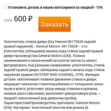
Установить деталь в нашем автосервисе со скидкой - 10%
600
₽
Цена:
Заказать
Уплотнитель стекла двери Дэу Нексия 96175628 задней
правой наружний, - General Motors. 96175628 — это
уплотнитель (облицовка) канала хода стекла задней правой
двери производства General Motors (GM). Полное
наименование и назначениеВ каталогах запчасть может
фигурировать под разными названиями: уплотнитель стекла
задней правой двери; облицовка заднего канала хода стекла
наружная правая (W/STRIP-WDO CHANNEL, OTR). Функции
детали: обеспечивает плавное движение стекла в двери;
защищает механизм стеклоподъёмника от попадания грязи,
пыли и влаги; уплотняет зазор между стеклом и кузовом,
снижая шум и сквозняки; выполняет декоративную роль —
придаёт законченный вид дверному проёму.
ХарактеристикиПроизводитель оригинала: General Motors
(GM); Материал: эластичный пластик или резина (в