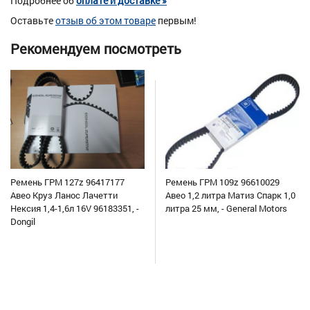
Подробнее об
оплате и доставке »
Оставьте
отзыв об этом товаре
первым!
Рекомендуем посмотреть
Ремень ГРМ 127z 96417177
Ремень ГРМ 109z 96610029
Авео Круз Ланос Лачетти
Авео 1,2 литра Матиз Спарк 1,0
Нексия 1,4-1,6л 16V 96183351, -
литра 25 мм, - General Motors
Dongil