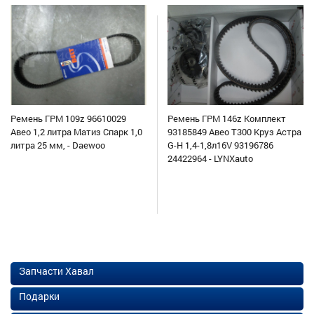
Ремень ГРМ 109z 96610029
Ремень ГРМ 146z Комплект
Авео 1,2 литра Матиз Спарк 1,0
93185849 Авео Т300 Круз Астра
литра 25 мм, - Daewoo
G-H 1,4-1,8л16V 93196786
24422964 - LYNXauto
Запчасти Хавал
Подарки