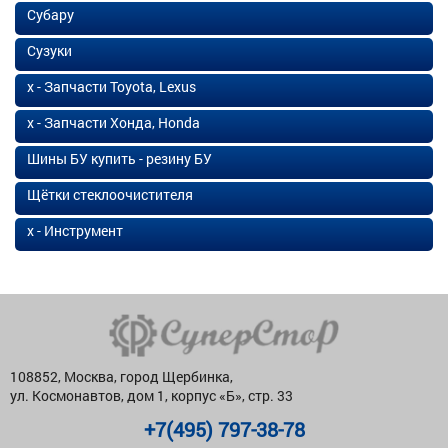
Субару
Сузуки
х - Запчасти Toyota, Lexus
х - Запчасти Хонда, Honda
Шины БУ купить - резину БУ
Щётки стеклоочистителя
х - Инструмент
108852, Москва, город Щербинка,
ул. Космонавтов, дом 1, корпус «Б», стр. 33
+7(495) 797-38-78