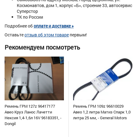
Космонавтов, дом 1, корпус «Б», строение 33, автосервис
Суперстор
ТК по России
Подробнее об
оплате и доставке »
Оставьте
отзыв об этом товаре
первым!
Рекомендуем посмотреть
Ремень ГРМ 127z 96417177
Ремень ГРМ 109z 96610029
Авео Круз Ланос Лачетти
Авео 1,2 литра Матиз Спарк 1,0
Нексия 1,4-1,6л 16V 96183351, -
литра 25 мм, - General Motors
Dongil