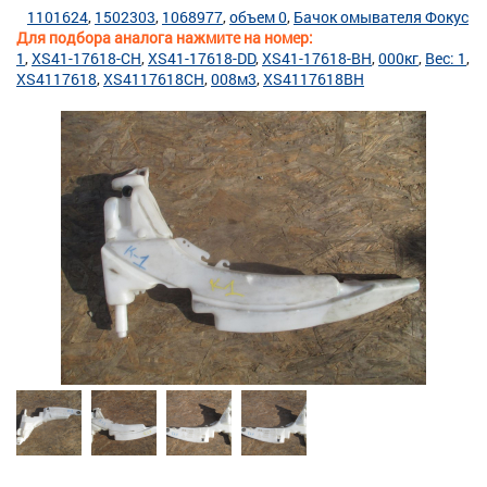
1101624
1502303
1068977
объем 0
Бачок омывателя Фокус
Для подбора аналога нажмите на номер:
1
XS41-17618-CH
XS41-17618-DD
XS41-17618-BH
000кг
Вес: 1
XS4117618
XS4117618CH
008м3
XS4117618BH