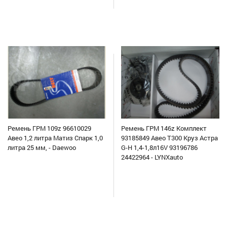
Ремень ГРМ 109z 96610029
Ремень ГРМ 146z Комплект
Авео 1,2 литра Матиз Спарк 1,0
93185849 Авео Т300 Круз Астра
литра 25 мм, - Daewoo
G-H 1,4-1,8л16V 93196786
24422964 - LYNXauto