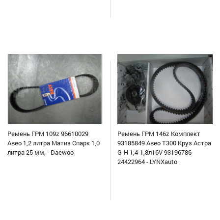
Ремень ГРМ 109z 96610029
Ремень ГРМ 146z Комплект
Авео 1,2 литра Матиз Спарк 1,0
93185849 Авео Т300 Круз Астра
литра 25 мм, - Daewoo
G-H 1,4-1,8л16V 93196786
24422964 - LYNXauto