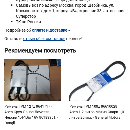
Самовывоз по адресу Москва, город Щербинка, ул.
Космонавтов, дом 1, корпус «Б», строение 33, автосервис
Суперстор
ТК по России
Подробнее об
оплате и доставке »
Оставьте
отзыв об этом товаре
первым!
Рекомендуем посмотреть
Ремень ГРМ 127z 96417177
Ремень ГРМ 109z 96610029
Авео Круз Ланос Лачетти
Авео 1,2 литра Матиз Спарк 1,0
Нексия 1,4-1,6л 16V 96183351, -
литра 25 мм, - General Motors
Dongil