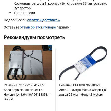
Космонавтов, дом 1, корпус «Б», строение 33, автосервис
Суперстор
ТК по России
Подробнее об
оплате и доставке »
Оставьте
отзыв об этом товаре
первым!
Рекомендуем посмотреть
Ремень ГРМ 127z 96417177
Ремень ГРМ 109z 96610029
Авео Круз Ланос Лачетти
Авео 1,2 литра Матиз Спарк 1,0
Нексия 1,4-1,6л 16V 96183351, -
литра 25 мм, - General Motors
Dongil