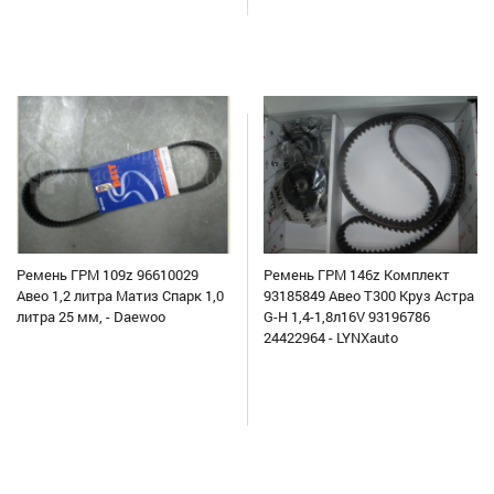
Ремень ГРМ 109z 96610029
Ремень ГРМ 146z Комплект
Авео 1,2 литра Матиз Спарк 1,0
93185849 Авео Т300 Круз Астра
литра 25 мм, - Daewoo
G-H 1,4-1,8л16V 93196786
24422964 - LYNXauto