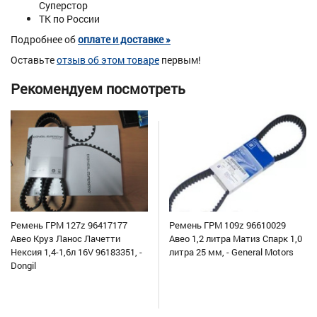
Суперстор
ТК по России
Подробнее об
оплате и доставке »
Оставьте
отзыв об этом товаре
первым!
Рекомендуем посмотреть
Ремень ГРМ 127z 96417177
Ремень ГРМ 109z 96610029
Авео Круз Ланос Лачетти
Авео 1,2 литра Матиз Спарк 1,0
Нексия 1,4-1,6л 16V 96183351, -
литра 25 мм, - General Motors
Dongil