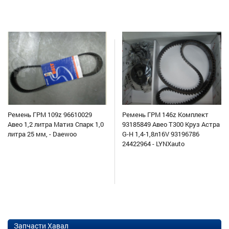
Ремень ГРМ 109z 96610029
Ремень ГРМ 146z Комплект
Авео 1,2 литра Матиз Спарк 1,0
93185849 Авео Т300 Круз Астра
литра 25 мм, - Daewoo
G-H 1,4-1,8л16V 93196786
24422964 - LYNXauto
Запчасти Хавал