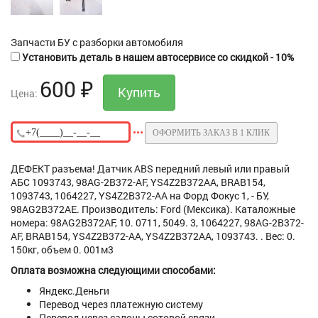
Запчасти БУ с разборки автомобиля
Установить деталь в нашем автосервисе со скидкой - 10%
600
₽
Цена:
ОФОРМИТЬ ЗАКАЗ В 1 КЛИК
ДЕФЕКТ разъема! Датчик ABS передний левый или правый
АБС 1093743, 98AG-2B372-AF, YS4Z2B372AA, BRAB154,
1093743, 1064227, YS4Z2B372-AA на Форд Фокус 1, - БУ,
98AG2B372AE. Производитель: Ford (Мексика). Каталожные
номера: 98AG2B372AF, 10. 0711, 5049. 3, 1064227, 98AG-2B372-
AF, BRAB154, YS4Z2B372-AA, YS4Z2B372AA, 1093743. . Вес: 0.
150кг, объем 0. 001м3
Оплата возможна следующими способами:
Яндекс.Деньги
Перевод через платежную систему
Перевод через салоны сотовой связи