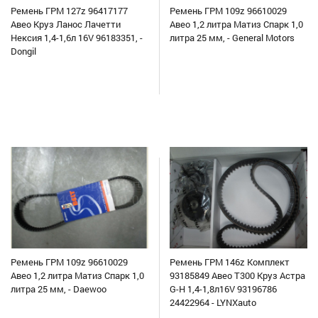
Ремень ГРМ 127z 96417177
Ремень ГРМ 109z 96610029
Авео Круз Ланос Лачетти
Авео 1,2 литра Матиз Спарк 1,0
Нексия 1,4-1,6л 16V 96183351, -
литра 25 мм, - General Motors
Dongil
Ремень ГРМ 109z 96610029
Ремень ГРМ 146z Комплект
Авео 1,2 литра Матиз Спарк 1,0
93185849 Авео Т300 Круз Астра
литра 25 мм, - Daewoo
G-H 1,4-1,8л16V 93196786
24422964 - LYNXauto