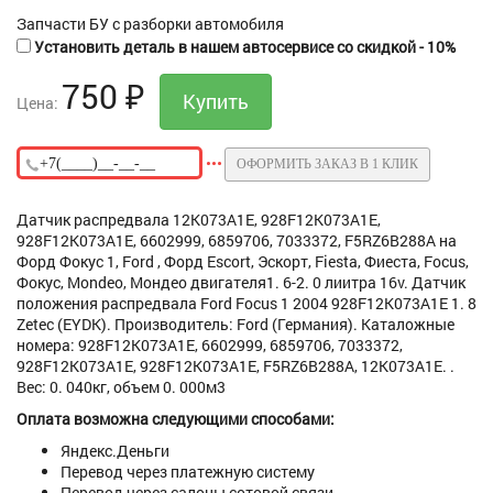
Запчасти БУ с разборки автомобиля
Установить деталь в нашем автосервисе со скидкой - 10%
750
₽
Цена:
ОФОРМИТЬ ЗАКАЗ В 1 КЛИК
Датчик распредвала 12K073A1E, 928F12K073A1E,
928F12K073A1E, 6602999, 6859706, 7033372, F5RZ6B288A на
Форд Фокус 1, Ford , Форд Escort, Эскорт, Fiesta, Фиеста, Focus,
Фокус, Mondeo, Мондео двигателя1. 6-2. 0 лиитра 16v. Датчик
положения распредвала Ford Focus 1 2004 928F12K073A1E 1. 8
Zetec (EYDK). Производитель: Ford (Германия). Каталожные
номера: 928F12K073A1E, 6602999, 6859706, 7033372,
928F12K073A1E, 928F12K073A1E, F5RZ6B288A, 12K073A1E. .
Вес: 0. 040кг, объем 0. 000м3
Оплата возможна следующими способами:
Яндекс.Деньги
Перевод через платежную систему
Перевод через салоны сотовой связи