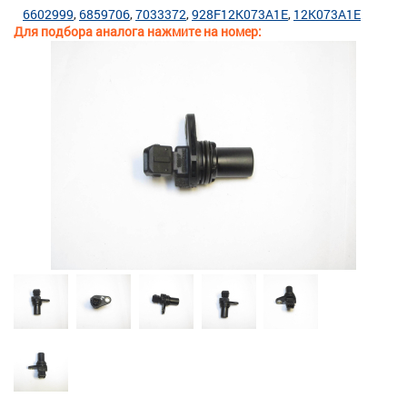
6602999
6859706
7033372
928F12K073A1E
12K073A1E
Для подбора аналога нажмите на номер: