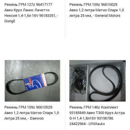
Ремень ГРМ 127z 96417177
Ремень ГРМ 109z 96610029
Авео Круз Ланос Лачетти
Авео 1,2 литра Матиз Спарк 1,0
Нексия 1,4-1,6л 16V 96183351, -
литра 25 мм, - General Motors
Dongil
Ремень ГРМ 109z 96610029
Ремень ГРМ 146z Комплект
Авео 1,2 литра Матиз Спарк 1,0
93185849 Авео Т300 Круз Астра
литра 25 мм, - Daewoo
G-H 1,4-1,8л16V 93196786
24422964 - LYNXauto