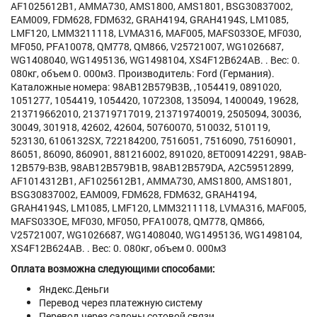
AF1025612B1, AMMA730, AMS1800, AMS1801, BSG30837002,
EAM009, FDM628, FDM632, GRAH4194, GRAH4194S, LM1085,
LMF120, LMM3211118, LVMA316, MAF005, MAFS033OE, MF030,
MF050, PFA10078, QM778, QM866, V25721007, WG1026687,
WG1408040, WG1495136, WG1498104, XS4F12B624AB. . Вес: 0.
080кг, объем 0. 000м3. Производитель: Ford (Германия).
Каталожные номера: 98AB12B579B3B, ,1054419, 0891020,
1051277, 1054419, 1054420, 1072308, 135094, 1400049, 19628,
213719662010, 213719717019, 213719740019, 2505094, 30036,
30049, 301918, 42602, 42604, 50760070, 510032, 510119,
523130, 6106132SX, 722184200, 7516051, 7516090, 75160901,
86051, 86090, 860901, 881216002, 891020, 8ET009142291, 98AB-
12B579-B3B, 98AB12B579B1B, 98AB12B579DA, A2C59512899,
AF1014312B1, AF1025612B1, AMMA730, AMS1800, AMS1801,
BSG30837002, EAM009, FDM628, FDM632, GRAH4194,
GRAH4194S, LM1085, LMF120, LMM3211118, LVMA316, MAF005,
MAFS033OE, MF030, MF050, PFA10078, QM778, QM866,
V25721007, WG1026687, WG1408040, WG1495136, WG1498104,
XS4F12B624AB. . Вес: 0. 080кг, объем 0. 000м3
Оплата возможна следующими способами:
Яндекс.Деньги
Перевод через платежную систему
Перевод через салоны сотовой связи