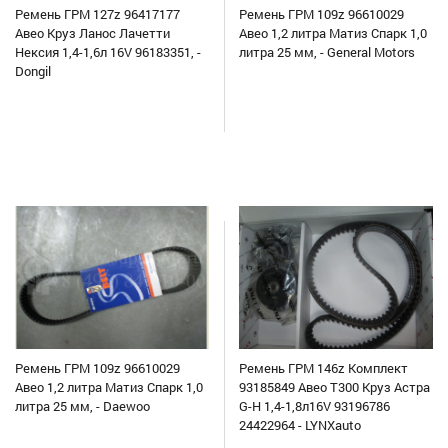
Ремень ГРМ 127z 96417177
Ремень ГРМ 109z 96610029
Авео Круз Ланос Лачетти
Авео 1,2 литра Матиз Спарк 1,0
Нексия 1,4-1,6л 16V 96183351, -
литра 25 мм, - General Motors
Dongil
Ремень ГРМ 109z 96610029
Ремень ГРМ 146z Комплект
Авео 1,2 литра Матиз Спарк 1,0
93185849 Авео Т300 Круз Астра
литра 25 мм, - Daewoo
G-H 1,4-1,8л16V 93196786
24422964 - LYNXauto