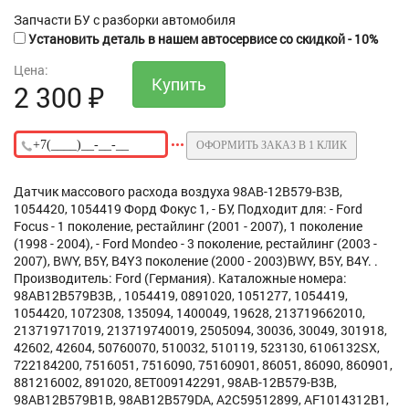
Запчасти БУ с разборки автомобиля
Установить деталь в нашем автосервисе со скидкой - 10%
Цена:
2 300
₽
ОФОРМИТЬ ЗАКАЗ В 1 КЛИК
Датчик массового расхода воздуха 98AB-12B579-B3B,
1054420, 1054419 Форд Фокус 1, - БУ, Подходит для: - Ford
Focus - 1 поколение, рестайлинг (2001 - 2007), 1 поколение
(1998 - 2004), - Ford Mondeo - 3 поколение, рестайлинг (2003 -
2007), BWY, B5Y, B4Y3 поколение (2000 - 2003)BWY, B5Y, B4Y. .
Производитель: Ford (Германия). Каталожные номера:
98AB12B579B3B, , 1054419, 0891020, 1051277, 1054419,
1054420, 1072308, 135094, 1400049, 19628, 213719662010,
213719717019, 213719740019, 2505094, 30036, 30049, 301918,
42602, 42604, 50760070, 510032, 510119, 523130, 6106132SX,
722184200, 7516051, 7516090, 75160901, 86051, 86090, 860901,
881216002, 891020, 8ET009142291, 98AB-12B579-B3B,
98AB12B579B1B, 98AB12B579DA, A2C59512899, AF1014312B1,