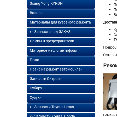
Ssang Yong KYRON
П
П
Вольво
Б
Материалы для кузовного ремонта
Доставк
К
х - Запчасти под ЗАКАЗ
С
Т
Лампы и предохранители
Подроб
Моторное масло, антифриз
Оставь
Пежо
Реко
Прайс на ремонт автомобилей
Запчасти Ситроен
Субару
Сузуки
х - Запчасти Toyota, Lexus
Ремень 
х - Запчасти Хонда, Honda