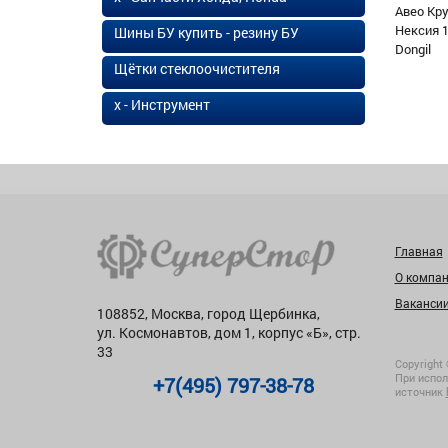
Авео Кр
Нексия 1
Шины БУ купить - резину БУ
Dongil
Щётки стеклоочистителя
х - Инструмент
Главная
О компа
Ваканси
108852, Москва, город Щербинка,
ул. Космонавтов, дом 1, корпус «Б», стр.
33
Copyright 
При испол
+7(495) 797-38-78
источник