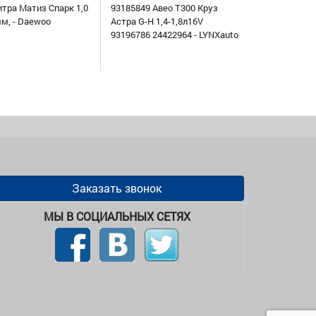
итра Матиз Спарк 1,0
93185849 Авео Т300 Круз
мм, - Daewoo
Астра G-H 1,4-1,8л16V
93196786 24422964 - LYNXauto
Заказать звонок
МЫ В СОЦИАЛЬНЫХ СЕТЯХ