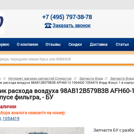
+7 (495) 797-38-78
Заказать звонок
ервис
О компании
Отзывы
Скидки
Доставка
Статьи
р
Интернет магазин запчастей Суперстор
Запчасти Форд
Запчасти Форд
к расхода воздуха 98AB12B579B3B AFH60-13 1054420 1054419 Форд Фокус 1 в корпус
ик расхода воздуха 98AB12B579B3B AFH60-1
пусе фильтра, - БУ
наличии
бора аналога нажмите на номер:
0
1054419
Запчасти БУ с разб