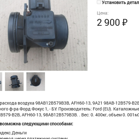
Установить деталь
Цена:
2 900
₽
расхода воздуха 98AB12B579B3B, AFH60-13, 9A21 98AB-12B579-B2B,
ого ф-ра Форд Фокус 1, - БУ. Производитель: Ford (EU). Каталожны
B579-B2B, AFH60-13, 98AB12B579B3B. . Вес: 0. 400кг, объем 0. 001м
 возможна следующими способами:
ндекс.Деньги
еревод через платежную систему