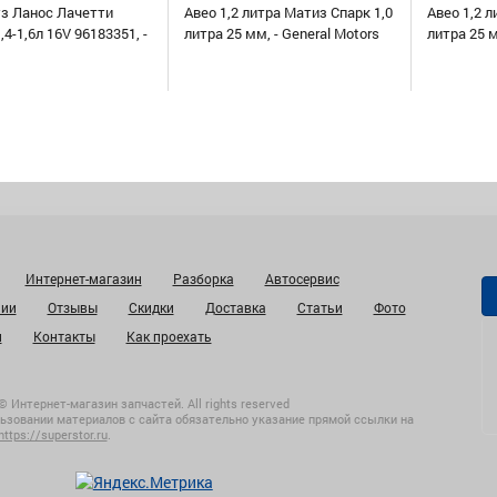
уз Ланос Лачетти
Авео 1,2 литра Матиз Спарк 1,0
Авео 1,2 л
,4-1,6л 16V 96183351, -
литра 25 мм, - General Motors
литра 25 
Интернет-магазин
Разборка
Автосервис
нии
Отзывы
Скидки
Доставка
Статьи
Фото
и
Контакты
Как проехать
© Интернет-магазин запчастей. All rights reserved
ьзовании материалов с сайта обязательно указание прямой ссылки на
https://superstor.ru
.