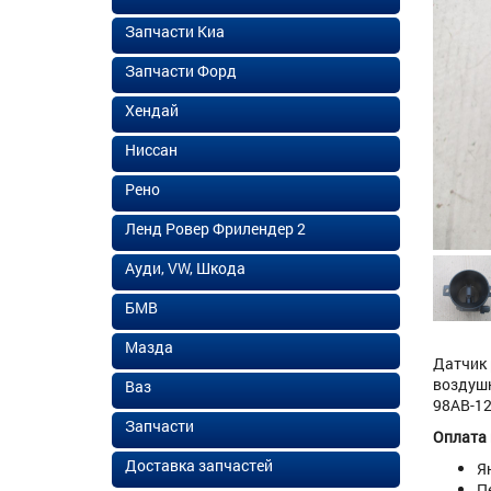
Запчасти Киа
Запчасти Форд
Хендай
Ниссан
Рено
Ленд Ровер Фрилендер 2
Ауди, VW, Шкода
БМВ
Мазда
Датчик 
воздушн
Ваз
98AB-12
Запчасти
Оплата
Доставка запчастей
Я
П