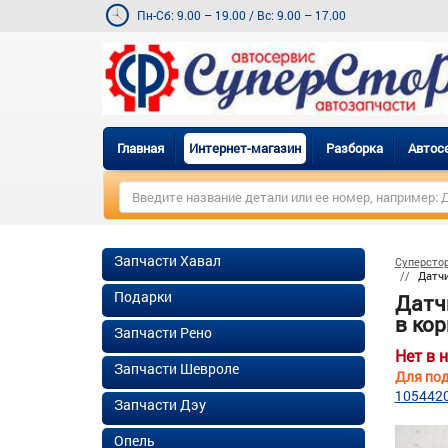
Пн-Сб: 9.00 – 19.00
/
Вс: 9.00 – 17.00
Главная
Интернет-магазин
Разборка
Автос
Запчасти Хавал
Суперсто
Датчи
Подарки
Датч
в кор
Запчасти Рено
Нет в 
Запчасти Шевроле
Для под
105442
Запчасти Дэу
Опель