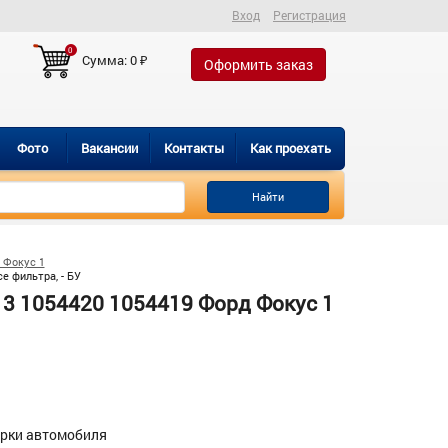
Вход
Регистрация
0
Сумма:
0
₽
Оформить заказ
Фото
Вакансии
Контакты
Как проехать
Найти
 Фокус 1
е фильтра, - БУ
3 1054420 1054419 Форд Фокус 1
орки автомобиля