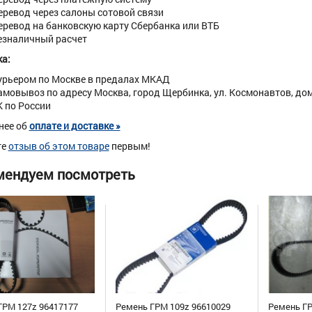
еревод через салоны сотовой связи
еревод на банковскую карту Сбербанка или ВТБ
езналичный расчет
а:
урьером по Москве в предалах МКАД
амовывоз по адресу Москва, город Щербинка, ул. Космонавтов, дом 
К по России
нее об
оплате и доставке »
те
отзыв об этом товаре
первым!
мендуем посмотреть
ГРМ 127z 96417177
Ремень ГРМ 109z 96610029
Ремень ГР