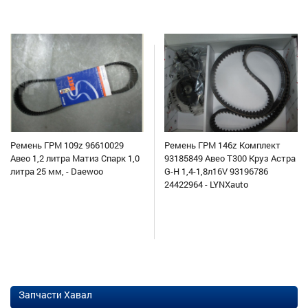
Ремень ГРМ 109z 96610029
Ремень ГРМ 146z Комплект
Авео 1,2 литра Матиз Спарк 1,0
93185849 Авео Т300 Круз Астра
литра 25 мм, - Daewoo
G-H 1,4-1,8л16V 93196786
24422964 - LYNXauto
Запчасти Хавал