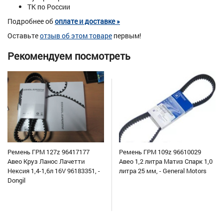
ТК по России
Подробнее об
оплате и доставке »
Оставьте
отзыв об этом товаре
первым!
Рекомендуем посмотреть
Ремень ГРМ 127z 96417177
Ремень ГРМ 109z 96610029
Авео Круз Ланос Лачетти
Авео 1,2 литра Матиз Спарк 1,0
Нексия 1,4-1,6л 16V 96183351, -
литра 25 мм, - General Motors
Dongil