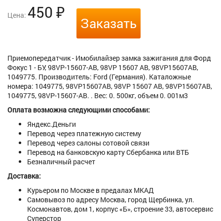
450
₽
Цена:
Заказать
Приемопередатчик - Имобилайзер замка зажигания для Форд
Фокус 1 - БУ, 98VP-15607-AB, 98VP 15607 AB, 98VP15607AB,
1049775. Производитель: Ford (Германия). Каталожные
номера: 1049775, 98VP15607AB, 98VP 15607 AB, 98VP15607AB,
1049775, 98VP-15607-AB. . Вес: 0. 500кг, объем 0. 001м3
Оплата возможна следующими способами:
Яндекс.Деньги
Перевод через платежную систему
Перевод через салоны сотовой связи
Перевод на банковскую карту Сбербанка или ВТБ
Безналичный расчет
Доставка:
Курьером по Москве в предалах МКАД
Самовывоз по адресу Москва, город Щербинка, ул.
Космонавтов, дом 1, корпус «Б», строение 33, автосервис
Суперстор