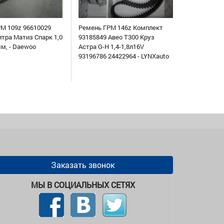
М 109z 96610029
Ремень ГРМ 146z Комплект
итра Матиз Спарк 1,0
93185849 Авео Т300 Круз
мм, - Daewoo
Астра G-H 1,4-1,8л16V
93196786 24422964 - LYNXauto
Заказать звонок
МЫ В СОЦИАЛЬНЫХ СЕТЯХ