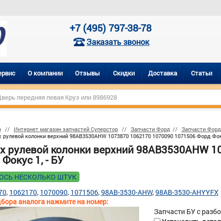
+7 (495) 797-38-78
Заказать звонок
ервис
О компании
Отзывы
Скидки
Доставка
Статьи
р
Интернет магазин запчастей Суперстор
Запчасти Форд
Запчасти Форд
 рулевой колонки верхний 98AB3530AHW 1073870 1062170 1070090 1071506 Форд Фоку
х рулевой колонки верхний 98AB3530AHW 10
Фокус 1, - БУ
ОСЬ НЕСКОЛЬКО ШТУК
70
1062170
1070090
1071506
98AB-3530-AHW
98AB-3530-AHYYFX
бора аналога нажмите на номер:
Запчасти БУ с разб