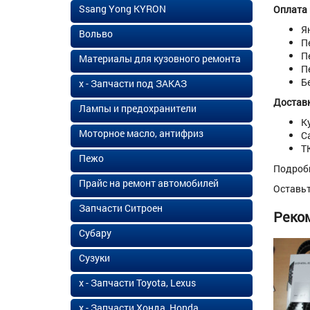
Ssang Yong KYRON
Оплата
Я
Вольво
П
П
Материалы для кузовного ремонта
П
Б
х - Запчасти под ЗАКАЗ
Доставк
Лампы и предохранители
К
Моторное масло, антифриз
С
Т
Пежо
Подроб
Прайс на ремонт автомобилей
Оставь
Запчасти Ситроен
Реко
Субару
Сузуки
х - Запчасти Toyota, Lexus
х - Запчасти Хонда, Honda