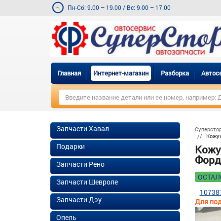
Пн-Сб: 9.00 – 19.00
/
Вс: 9.00 – 17.00
Главная
Интернет-магазин
Разборка
Автос
Запчасти Хавал
Суперсто
Кожух
Подарки
Кожу
Форд 
Запчасти Рено
ОСТАЛ
Запчасти Шевроле
10738
Запчасти Дэу
Для под
Опель