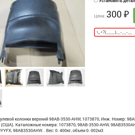
Установить деталь
300
₽
Цена:
улевой колонки верхний 98AB-3530-AHW, 1073870, Инж. Номер: 98AB
(США). Каталожные номера: 1073870, 98AB-3530-AHW, 98AB3530AHY
YYFX, 98AB3530AHW. . Вес: 0. 400кг, объем 0. 002м3