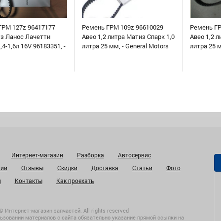
ГРМ 127z 96417177
Ремень ГРМ 109z 96610029
Ремень ГР
уз Ланос Лачетти
Авео 1,2 литра Матиз Спарк 1,0
Авео 1,2 л
,4-1,6л 16V 96183351, -
литра 25 мм, - General Motors
литра 25 
Интернет-магазин
Разборка
Автосервис
нии
Отзывы
Скидки
Доставка
Статьи
Фото
и
Контакты
Как проехать
© Интернет-магазин запчастей. All rights reserved
ьзовании материалов с сайта обязательно указание прямой ссылки на