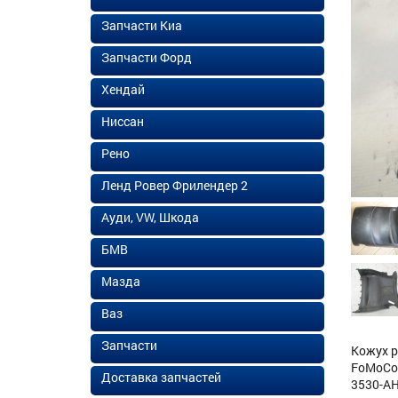
Запчасти Киа
Запчасти Форд
Хендай
Ниссан
Рено
Ленд Ровер Фрилендер 2
Ауди, VW, Шкода
БМВ
Мазда
Ваз
Запчасти
Кожух р
FoMoCo 
Доставка запчастей
3530-AH