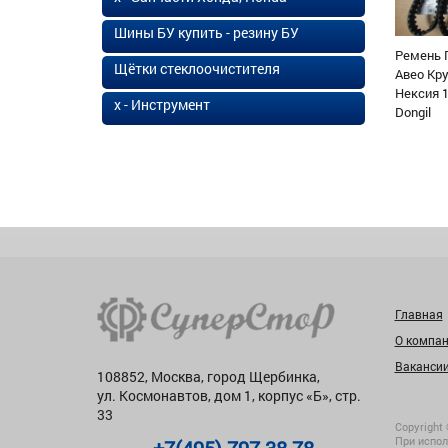
Шины БУ купить - резину БУ
Ремень 
Щётки стеклоочистителя
Авео Кр
Нексия 1
х - Инструмент
Dongil
Главная
О компа
Ваканси
108852, Москва, город Щербинка,
ул. Космонавтов, дом 1, корпус «Б», стр.
33
Copyright 
При испол
+7(495) 797-38-78