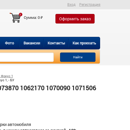
Вход
Регистрация
0
Сумма:
0
₽
Оформить заказ
Фото
Вакансии
Контакты
Как проехать
Найти
 Фокус 1
с 1, - БУ
73870 1062170 1070090 1071506
орки автомобиля