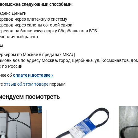
 возможна следующими способами:
ндекс.Деньги
еревод через платежную систему
еревод через салоны сотовой связи
еревод на банковскую карту Сбербанка или ВТБ
езналичный расчет
а:
урьером по Москве в предалах МКАД
амовывоз по адресу Москва, город Щербинка, ул. Космонавтов, дом 
К по России
нее об
оплате и доставке »
те
отзыв об этом товаре
первым!
мендуем посмотреть