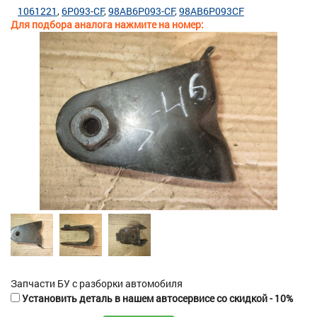
1061221
6P093-CF
98AB6P093-CF
98AB6P093CF
Для подбора аналога нажмите на номер:
Запчасти БУ с разборки автомобиля
Установить деталь в нашем автосервисе со скидкой - 10%