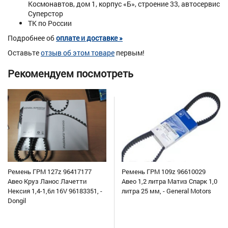
Космонавтов, дом 1, корпус «Б», строение 33, автосервис
Суперстор
ТК по России
Подробнее об
оплате и доставке »
Оставьте
отзыв об этом товаре
первым!
Рекомендуем посмотреть
Ремень ГРМ 127z 96417177
Ремень ГРМ 109z 96610029
Авео Круз Ланос Лачетти
Авео 1,2 литра Матиз Спарк 1,0
Нексия 1,4-1,6л 16V 96183351, -
литра 25 мм, - General Motors
Dongil