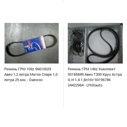
Ремень ГРМ 109z 96610029
Ремень ГРМ 146z Комплект
Авео 1,2 литра Матиз Спарк 1,0
93185849 Авео Т300 Круз Астра
литра 25 мм, - Daewoo
G-H 1,4-1,8л16V 93196786
24422964 - LYNXauto