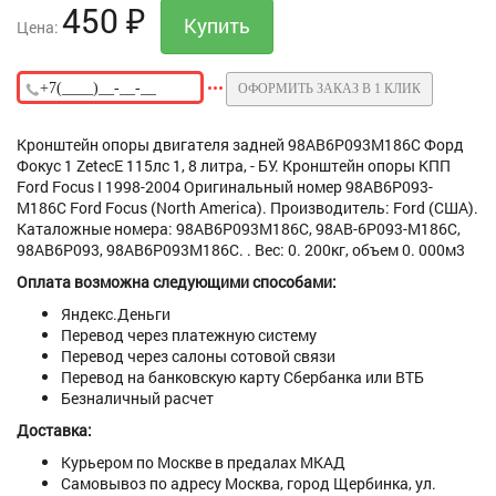
450
₽
Цена:
ОФОРМИТЬ ЗАКАЗ В 1 КЛИК
Кронштейн опоры двигателя задней 98AB6P093M186C Форд
Фокус 1 ZetecE 115лс 1, 8 литра, - БУ. Кронштейн опоры КПП
Ford Focus I 1998-2004 Оригинальный номер 98AB6P093-
M186C Ford Focus (North America). Производитель: Ford (США).
Каталожные номера: 98AB6P093M186C, 98AB-6P093-M186C,
98AB6P093, 98AB6P093M186C. . Вес: 0. 200кг, объем 0. 000м3
Оплата возможна следующими способами:
Яндекс.Деньги
Перевод через платежную систему
Перевод через салоны сотовой связи
Перевод на банковскую карту Сбербанка или ВТБ
Безналичный расчет
Доставка:
Курьером по Москве в предалах МКАД
Самовывоз по адресу Москва, город Щербинка, ул.