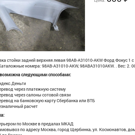
Цена:
ка стойки задней верхняя левая 98AB-A31010-AKW Форд Фокус 1 с 19
Каталожные номера: 98AB-A31010-AKW, 98ABA31010AKW. . Вес: 2. 00
 возможна следующими способами:
ндекс.Деньги
еревод через платежную систему
еревод через салоны сотовой связи
еревод на банковскую карту Сбербанка или ВТБ
езналичный расчет
а:
урьером по Москве в предалах МКАД
амовывоз по адресу Москва, город Щербинка, ул. Космонавтов, дом 