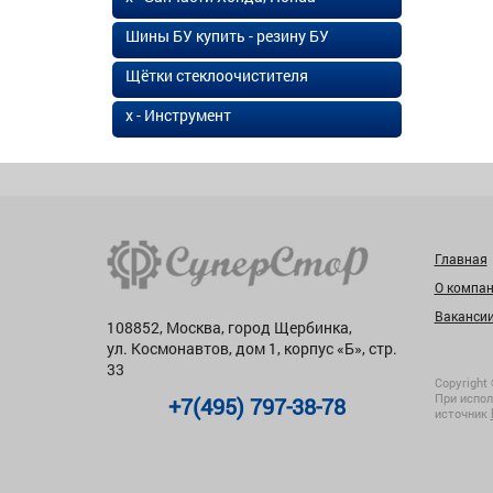
Шины БУ купить - резину БУ
Щётки стеклоочистителя
х - Инструмент
Главная
О компа
Ваканси
108852, Москва, город Щербинка,
ул. Космонавтов, дом 1, корпус «Б», стр.
33
Copyright 
При испол
+7(495) 797-38-78
источник