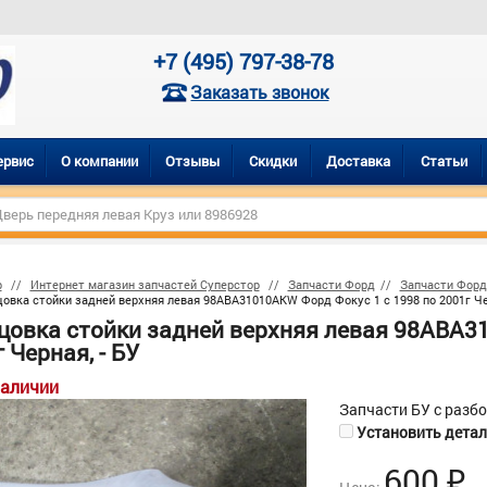
+7 (495) 797-38-78
Заказать звонок
ервис
О компании
Отзывы
Скидки
Доставка
Статьи
р
Интернет магазин запчастей Суперстор
Запчасти Форд
Запчасти Форд
овка стойки задней верхняя левая 98ABA31010AKW Форд Фокус 1 с 1998 по 2001г Чер
цовка стойки задней верхняя левая 98ABA3
 Черная, - БУ
наличии
Запчасти БУ с разб
Установить деталь
600
₽