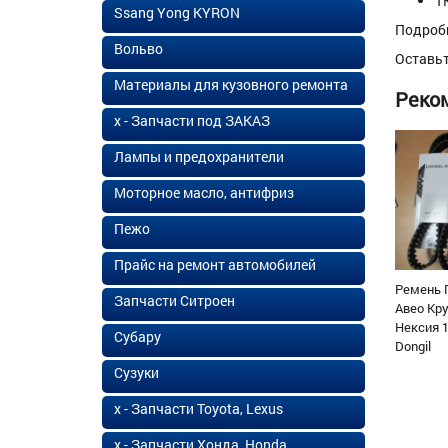
Т
Ssang Yong KYRON
Подроб
Вольво
Оставь
Материалы для кузовного ремонта
Реко
х - Запчасти под ЗАКАЗ
Лампы и предохранители
Моторное масло, антифриз
Пежо
Прайс на ремонт автомобилей
Ремень 
Запчасти Ситроен
Авео Кр
Нексия 1
Субару
Dongil
Сузуки
х - Запчасти Toyota, Lexus
х - Запчасти Хонда, Honda