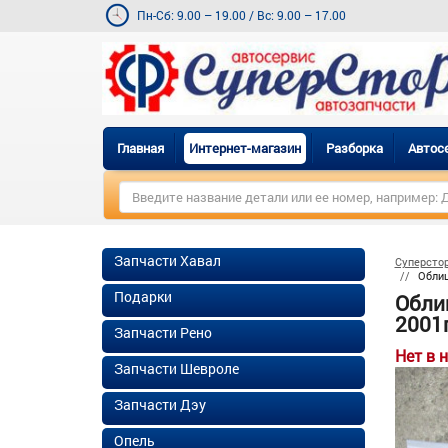
Пн-Сб: 9.00 – 19.00
/
Вс: 9.00 – 17.00
Главная
Интернет-магазин
Разборка
Автос
Запчасти Хавал
Суперсто
Облиц
Подарки
Обли
2001г
Запчасти Рено
Нет в 
Запчасти Шевроле
Запчасти Дэу
Опель