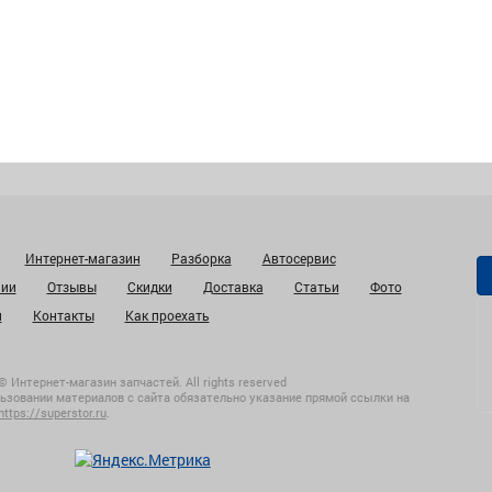
Интернет-магазин
Разборка
Автосервис
нии
Отзывы
Скидки
Доставка
Статьи
Фото
и
Контакты
Как проехать
© Интернет-магазин запчастей. All rights reserved
ьзовании материалов с сайта обязательно указание прямой ссылки на
https://superstor.ru
.