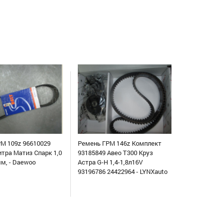
М 109z 96610029
Ремень ГРМ 146z Комплект
итра Матиз Спарк 1,0
93185849 Авео Т300 Круз
мм, - Daewoo
Астра G-H 1,4-1,8л16V
93196786 24422964 - LYNXauto