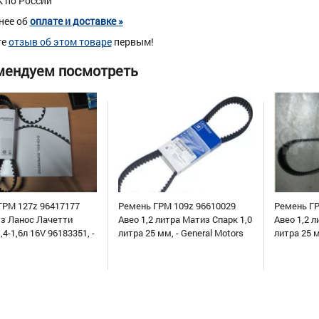
К по России
нее об
оплате и доставке »
те
отзыв об этом товаре
первым!
мендуем посмотреть
ГРМ 127z 96417177
Ремень ГРМ 109z 96610029
Ремень ГР
уз Ланос Лачетти
Авео 1,2 литра Матиз Спарк 1,0
Авео 1,2 л
,4-1,6л 16V 96183351, -
литра 25 мм, - General Motors
литра 25 