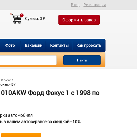
Вход
Регистрация
0
Сумма:
0
₽
Оформить заказ
Фото
Вакансии
Контакты
Как проехать
Найти
 Фокус 1
ная, - БУ
1010AKW Форд Фокус 1 с 1998 по
орки автомобиля
 в нашем автосервисе со скидкой - 10%