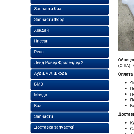
Запчасти Киа
Запчасти Форд
Хендай
Ниссан
Рено
Облицов
Ленд Ровер Фрилендер 2
(США). 
Ауди, VW, Шкода
Оплата
Я
БМВ
П
П
Мазда
П
Ваз
Б
Доставк
Запчасти
К
Доставка запчастей
С