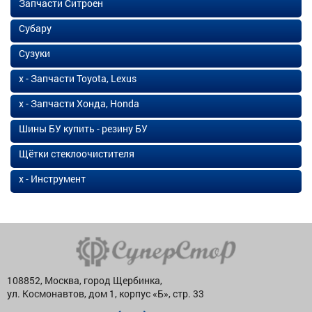
Запчасти Ситроен
Субару
Сузуки
х - Запчасти Toyota, Lexus
х - Запчасти Хонда, Honda
Шины БУ купить - резину БУ
Щётки стеклоочистителя
х - Инструмент
108852, Москва, город Щербинка,
ул. Космонавтов, дом 1, корпус «Б», стр. 33