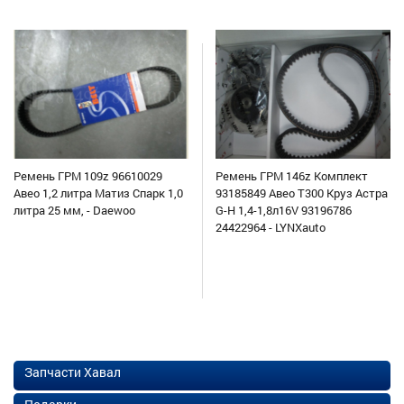
Ремень ГРМ 109z 96610029
Ремень ГРМ 146z Комплект
Авео 1,2 литра Матиз Спарк 1,0
93185849 Авео Т300 Круз Астра
литра 25 мм, - Daewoo
G-H 1,4-1,8л16V 93196786
24422964 - LYNXauto
Запчасти Хавал