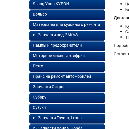
Ssang Yong KYRON
П
Б
Вольво
Доставк
Материалы для кузовного ремонта
К
С
х - Запчасти под ЗАКАЗ
Т
Лампы и предохранители
Подроб
Оставь
Моторное масло, антифриз
Пежо
Прайс на ремонт автомобилей
Запчасти Ситроен
Субару
Сузуки
х - Запчасти Toyota, Lexus
х - Запчасти Хонда, Honda