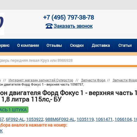
+7 (495) 797-38-78
Заказать звонок
ервис
О компании
Отзывы
Скидки
Доставка
Статьи
р
Интернет магазин запчастей Суперстор
Запчасти Форд
Запчасти Форд
н двигателя Форд Фокус 1 - верхняя часть 1098757,
он двигателя Форд Фокус 1 - верхняя часть 
1,8 литра 115лс,- БУ
АСЬ 1 ШТУКА
57
6F092-AL
1053922
988M6F092-AL
1035119
1061471
1066104
1
бора аналога нажмите на номер:
AK