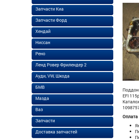
Запчасти Киа
Запчасти Форд
Хендай
Ниссан
Рено
Ленд Ровер Фрилендер 2
Ауди, VW, Шкода
БМВ
Поддон 
EFI 115
Мазда
Каталож
1098757
Ваз
Оплата
Запчасти
Я
П
Доставка запчастей
П