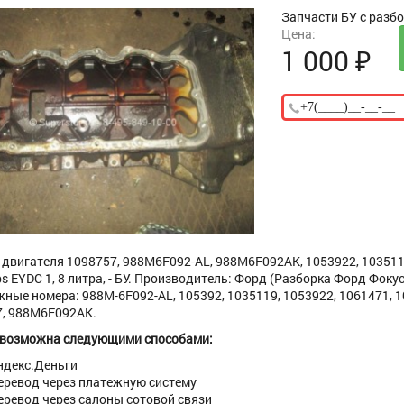
Запчасти БУ с разб
Цена:
1 000
₽
двигателя 1098757, 988M6F092-AL, 988M6F092AK, 1053922, 1035119,
ps EYDC 1, 8 литра, - БУ. Производитель: Форд (Разборка Форд Фокус 
ные номера: 988M-6F092-AL, 105392, 1035119, 1053922, 1061471, 1
, 988M6F092AK.
 возможна следующими способами:
ндекс.Деньги
еревод через платежную систему
еревод через салоны сотовой связи