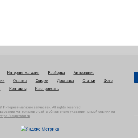
Интернет-магазин
Разборка
Автосервис
нии
Отзывы
Скидки
Доставка
Статьи
Фото
и
Контакты
Как проехать
© Интернет-магазин запчастей. All rights reserved
ьзовании материалов с сайта обязательно указание прямой ссылки на
https://superstor.ru
.