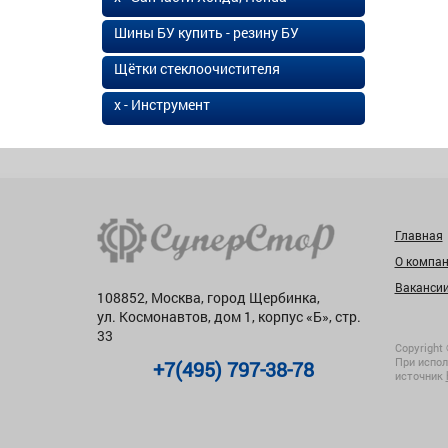
Шины БУ купить - резину БУ
Щётки стеклоочистителя
х - Инструмент
Главная
О компа
Ваканси
108852, Москва, город Щербинка,
ул. Космонавтов, дом 1, корпус «Б», стр.
33
Copyright 
При испол
+7(495) 797-38-78
источник