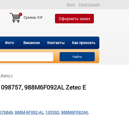
Вход
Регистрация
0
Сумма:
0
₽
Оформить заказ
Фото
Вакансии
Контакты
Как проехать
Найти
 Фокус 1
1098757, 988M6F092AL Zetec E
076846
988M-6F092-AL
105392
988M6F092AK