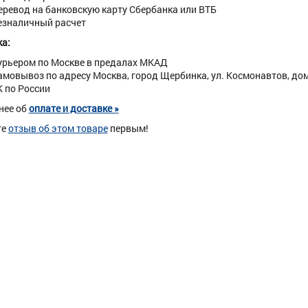
еревод на банковскую карту Сбербанка или ВТБ
езналичный расчет
а:
урьером по Москве в предалах МКАД
амовывоз по адресу Москва, город Щербинка, ул. Космонавтов, дом 
К по России
нее об
оплате и доставке »
те
отзыв об этом товаре
первым!