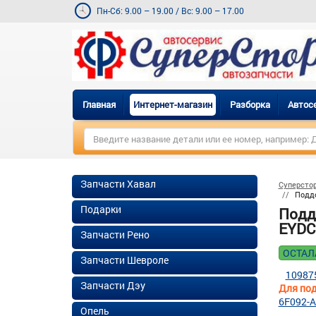
Пн-Сб: 9.00 – 19.00
/
Вс: 9.00 – 17.00
Главная
Интернет-магазин
Разборка
Автос
Запчасти Хавал
Суперсто
Поддо
Подарки
Подд
EYDC 
Запчасти Рено
ОСТАЛ
Запчасти Шевроле
10987
Запчасти Дэу
Для под
6F092-
Опель