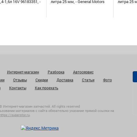
,4-1,6л 16V 96183351, -
литра 25 мм, - General Motors
литра 25 
Интернет-магазин
Разборка
Автосервис
нии
Отзывы
Скидки
Доставка
Статьи
Фото
и
Контакты
Как проехать
© Интернет-магазин запчастей. All rights reserved
ьзовании материалов с сайта обязательно указание прямой ссылки на
https://superstor.ru
.