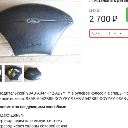
Установить деталь
Цена:
2 700
₽
водительский 98AB-A044H42-ADYYFY, в рулевое колесо 4-е спицы Фор
ные номера: 98AB-A042B85-DGYYFY, 98AB-A042B85-DGYYFY, 98AB-A04
 возможна следующими способами:
ндекс.Деньги
еревод через платежную систему
еревод через салоны сотовой связи