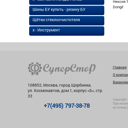
Нексия 1
Dongil
Шины БУ купить - резину БУ
Щётки стеклоочистителя
х - Инструмент
Главная
О компа
Ваканси
108852, Москва, город Щербинка,
ул. Космонавтов, дом 1, корпус «Б», стр.
33
Copyright 
При испол
+7(495) 797-38-78
источник