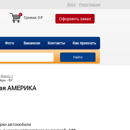
Вход
Регистрация
0
Сумма:
0
₽
Оформить заказ
Фото
Вакансии
Контакты
Как проехать
Найти
 Фокус 1
цы, - БУ
кая АМЕРИКА
орки автомобиля