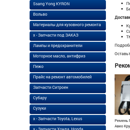
П
Ssang Yong KYRON
Б
Вольво
Доставк
Материалы для кузовного ремонта
К
С
х - Запчасти под ЗАКАЗ
Т
Подроб
Лампы и предохранители
Оставь
Моторное масло, антифриз
Реко
Пежо
Прайс на ремонт автомобилей
Запчасти Ситроен
Субару
Сузуки
х - Запчасти Toyota, Lexus
Ремень 
Авео Кр
х - Запчасти Хонда, Honda