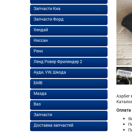
Запчасти Киа
Запчасти Форд
Хендай
Ниссан
Рено
Ленд Ровер Фрилендер 2
Ауди, VW, Шкода
БМВ
Мазда
Аэрбег 
Каталож
Ваз
Оплата
Запчасти
Я
П
Доставка запчастей
П