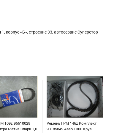
1, корпус «Б», строение 33, автосервис Суперстор
М 109z 96610029
Ремень ГРМ 146z Комплект
итра Матиз Спарк 1,0
93185849 Авео Т300 Круз