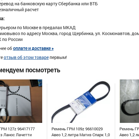
еревод на банковскую карту Сбербанка или ВТБ
езналичный расчет
а:
урьером по Москве в предалах МКАД
амовывоз по адресу Москва, город Щербинка, ул. Космонавтов, дом 
К по России
нее об
оплате и доставке »
те
отзыв об этом товаре
первым!
мендуем посмотреть
ГРМ 127z 96417177
Ремень ГРМ 109z 96610029
Ремень ГР
уз Ланос Лачетти
Авео 1,2 литра Матиз Спарк 1,0
Авео 1,2 л