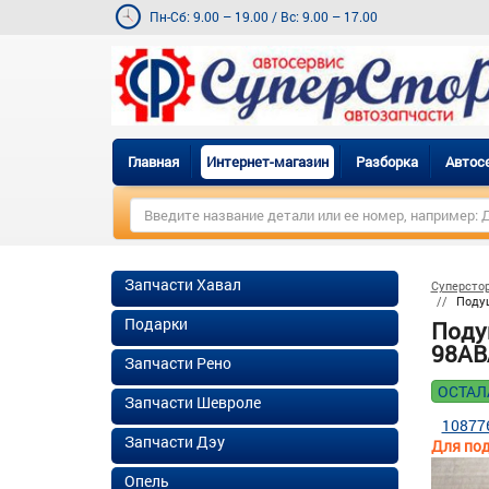
Пн-Сб: 9.00 – 19.00
/
Вс: 9.00 – 17.00
Главная
Интернет-магазин
Разборка
Автос
Запчасти Хавал
Суперсто
Подуш
Подарки
Поду
98AB
Запчасти Рено
ОСТАЛ
Запчасти Шевроле
10877
Запчасти Дэу
Для под
Опель