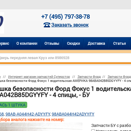
+7 (495) 797-38-78
Заказать звонок
ервис
О компании
Отзывы
Скидки
Доставка
Статьи
р
Интернет магазин запчастей Суперстор
Запчасти Форд
Запчасти Форд
ка безопасности Форд Фокус 1 водительская АМЕРИКА 98ABA042B85DGYYFY - 4 спи
шка безопасности Форд Фокус 1 водительс
A042B85DGYYFY - 4 спицы, - БУ
АСЬ 1 ШТУКА
68
98AB-A044H42-ADYYFY
98ABA044H42ADYYFY
бора аналога нажмите на номер:
Запчасти БУ с разб