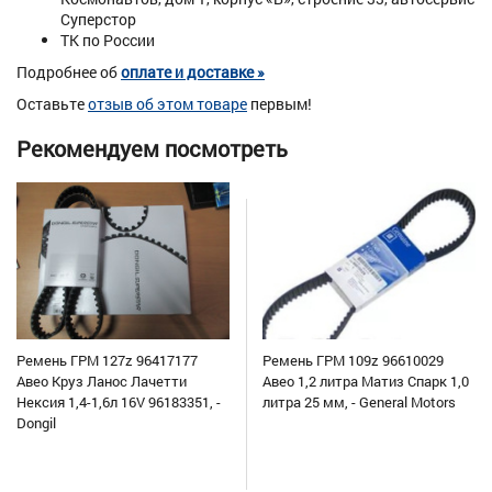
Суперстор
ТК по России
Подробнее об
оплате и доставке »
Оставьте
отзыв об этом товаре
первым!
Рекомендуем посмотреть
Ремень ГРМ 127z 96417177
Ремень ГРМ 109z 96610029
Авео Круз Ланос Лачетти
Авео 1,2 литра Матиз Спарк 1,0
Нексия 1,4-1,6л 16V 96183351, -
литра 25 мм, - General Motors
Dongil