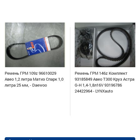
Ремень ГРМ 109z 96610029
Ремень ГРМ 146z Комплект
Авео 1,2 литра Матиз Спарк 1,0
93185849 Авео Т300 Круз Астра
литра 25 мм, - Daewoo
G-H 1,4-1,8л16V 93196786
24422964 - LYNXauto