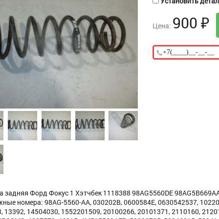
Установить деталь
900
₽
Цена:
 задняя Форд Фокус 1 Хэтчбек 1118388 98AG5560DE 98AG5B669AA - 
ные номера: 98AG-5560-AA, 030202B, 0600584E, 0630542537, 102203
, 13392, 14504030, 1552201509, 20100266, 20101371, 2110160, 21201