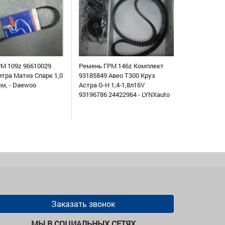
М 109z 96610029
Ремень ГРМ 146z Комплект
итра Матиз Спарк 1,0
93185849 Авео Т300 Круз
мм, - Daewoo
Астра G-H 1,4-1,8л16V
93196786 24422964 - LYNXauto
Заказать звонок
МЫ В СОЦИАЛЬНЫХ СЕТЯХ