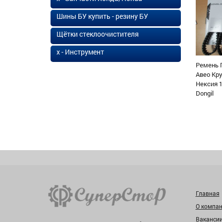
Шины БУ купить - резину БУ
Щётки стеклоочистителя
х - Инструмент
Ремень 
Авео Кр
Нексия 1
Dongil
Главная
О компа
Ваканси