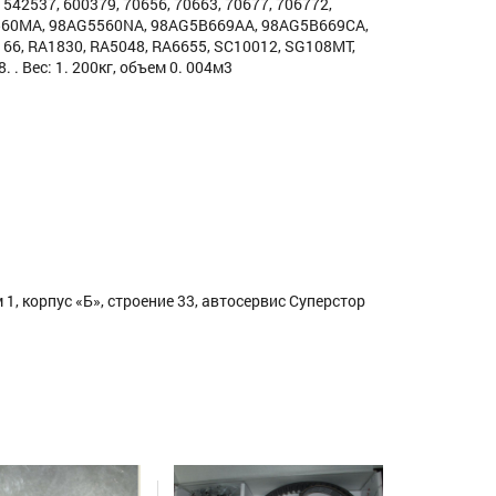
42537, 600379, 70656, 70663, 70677, 706772,
5560MA, 98AG5560NA, 98AG5B669AA, 98AG5B669CA,
66, RA1830, RA5048, RA6655, SC10012, SG108MT,
. Вес: 1. 200кг, объем 0. 004м3
1, корпус «Б», строение 33, автосервис Суперстор