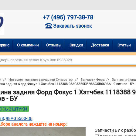
+7 (495) 797-38-78
Заказать звонок
ервис
О компании
Отзывы
Скидки
Доставка
Статьи
р
Интернет магазин запчастей Суперстор
Запчасти Форд
Запчасти Форд
на задняя Форд Фокус 1 Хэтчбек 1118388 98AG5560DE 98AG5B669AA - 9 витков - БУ
ина задняя Форд Фокус 1 Хэтчбек 1118388 
в - БУ
ОСЬ 2 ШТУКИ
88
98AG5560-DE
бора аналога нажмите на номер:
Запчасти БУ с разб