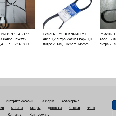
ГРМ 127z 96417177
Ремень ГРМ 109z 96610029
Ремень ГР
уз Ланос Лачетти
Авео 1,2 литра Матиз Спарк 1,0
Авео 1,2 л
,4-1,6л 16V 96183351, -
литра 25 мм, - General Motors
литра 25 
Интернет-магазин
Разборка
Автосервис
нии
Отзывы
Скидки
Доставка
Статьи
Фото
и
Контакты
Как проехать