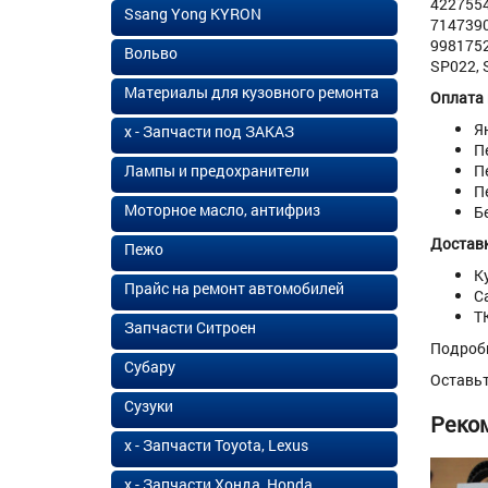
4227554
Ssang Yong KYRON
7147390
9981752
Вольво
SP022, 
Материалы для кузовного ремонта
Оплата
Я
х - Запчасти под ЗАКАЗ
П
Лампы и предохранители
П
П
Моторное масло, антифриз
Б
Доставк
Пежо
К
Прайс на ремонт автомобилей
С
Т
Запчасти Ситроен
Подроб
Субару
Оставь
Сузуки
Реко
х - Запчасти Toyota, Lexus
х - Запчасти Хонда, Honda