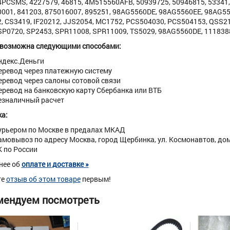
PCSMS, 4227579, 46815, 4M515560AFB, 50939725, 50946815, 53341, 5
001, 841203, 875016007, 895251, 98AG5560DE, 98AG5560EE, 98AG
, CS3419, IF20212, JJS2054, MC1752, PCS504030, PCS504153, QSS21
SP0720, SP2453, SPR11008, SPR11009, TS5029, 98AG5560DE, 1118388. 
 возможна следующими способами:
ндекс.Деньги
еревод через платежную систему
еревод через салоны сотовой связи
еревод на банковскую карту Сбербанка или ВТБ
езналичный расчет
а:
урьером по Москве в предалах МКАД
амовывоз по адресу Москва, город Щербинка, ул. Космонавтов, дом 
К по России
нее об
оплате и доставке »
те
отзыв об этом товаре
первым!
мендуем посмотреть