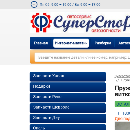
Пн-Сб: 9.00 – 19.00
/
Вс: 9.00 – 17.00
Главная
Интернет-магазин
Разборка
Автос
Запчасти Хавал
Суперсто
Пружи
Подарки
Пруж
витко
Запчасти Рено
ОСТАЛ
Запчасти Шевроле
11183
Запчасти Дэу
Для под
Опель