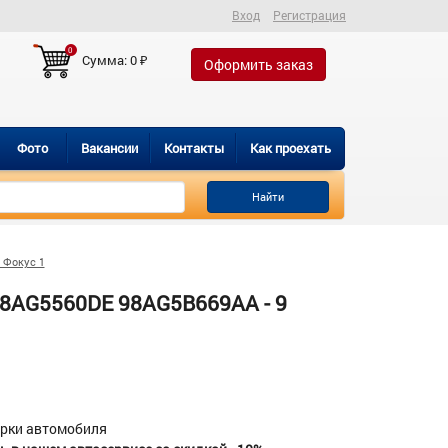
Вход
Регистрация
0
Сумма:
0
₽
Оформить заказ
Фото
Вакансии
Контакты
Как проехать
Найти
 Фокус 1
98AG5560DE 98AG5B669AA - 9
орки автомобиля