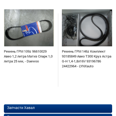
Ремень ГРМ 109z 96610029
Ремень ГРМ 146z Комплект
Авео 1,2 литра Матиз Спарк 1,0
93185849 Авео Т300 Круз Астра
литра 25 мм, - Daewoo
G-H 1,4-1,8л16V 93196786
24422964 - LYNXauto
Запчасти Хавал