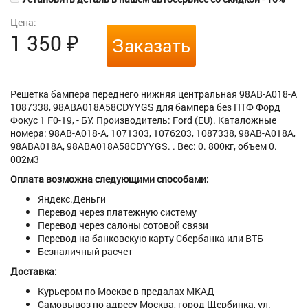
Цена:
1 350
₽
Заказать
Решетка бампера переднего нижняя центральная 98AB-A018-A
1087338, 98ABA018A58CDYYGS для бампера без ПТФ Форд
Фокус 1 F0-19, - БУ. Производитель: Ford (EU). Каталожные
номера: 98AB-A018-A, 1071303, 1076203, 1087338, 98AB-A018A,
98ABA018A, 98ABA018A58CDYYGS. . Вес: 0. 800кг, объем 0.
002м3
Оплата возможна следующими способами:
Яндекс.Деньги
Перевод через платежную систему
Перевод через салоны сотовой связи
Перевод на банковскую карту Сбербанка или ВТБ
Безналичный расчет
Доставка:
Курьером по Москве в предалах МКАД
Самовывоз по адресу Москва, город Щербинка, ул.