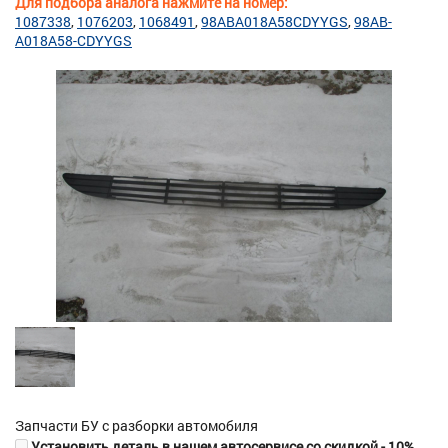
Для подбора аналога нажмите на номер:
1087338
1076203
1068491
98ABA018A58CDYYGS
98AB-
A018A58-CDYYGS
Запчасти БУ с разборки автомобиля
Установить деталь в нашем автосервисе со скидкой - 10%