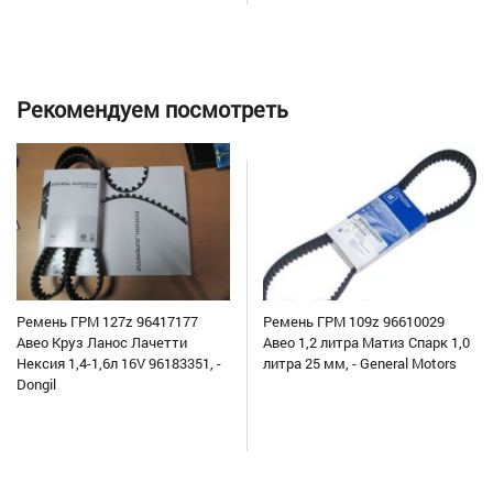
Рекомендуем посмотреть
Ремень ГРМ 127z 96417177
Ремень ГРМ 109z 96610029
Авео Круз Ланос Лачетти
Авео 1,2 литра Матиз Спарк 1,0
Нексия 1,4-1,6л 16V 96183351, -
литра 25 мм, - General Motors
Dongil