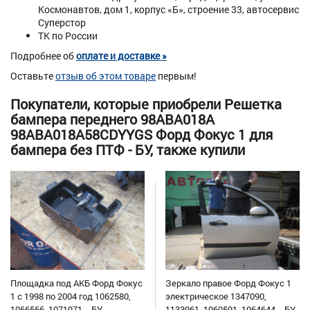
Космонавтов, дом 1, корпус «Б», строение 33, автосервис
Суперстор
ТК по России
Подробнее об
оплате и доставке »
Оставьте
отзыв об этом товаре
первым!
Покупатели, которые приобрели Решетка
бампера переднего 98ABA018A
98ABA018A58CDYYGS Форд Фокус 1 для
бампера без ПТФ - БУ, также купили
Площадка под АКБ Форд Фокус
Зеркало правое Форд Фокус 1
1 с 1998 по 2004 год 1062580,
электрическое 1347090,
1066566, 1071971, - БУ
1133961, 1060591, 1064644, - БУ