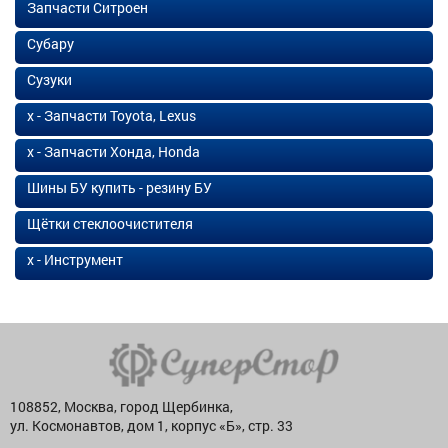
Запчасти Ситроен
Субару
Сузуки
х - Запчасти Toyota, Lexus
х - Запчасти Хонда, Honda
Шины БУ купить - резину БУ
Щётки стеклоочистителя
х - Инструмент
108852, Москва, город Щербинка,
ул. Космонавтов, дом 1, корпус «Б», стр. 33