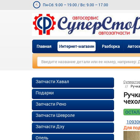
Пн-Сб: 9.00 – 19.00
/
Вс: 9.00 – 17.00
Главная
Интернет-магазин
Разборка
Автос
Запчасти Хавал
Суперсто
Ручка
Подарки
Ручк
чехол
Запчасти Рено
ОСТАЛ
Запчасти Шевроле
10930
Запчасти Дэу
Для под
Опель