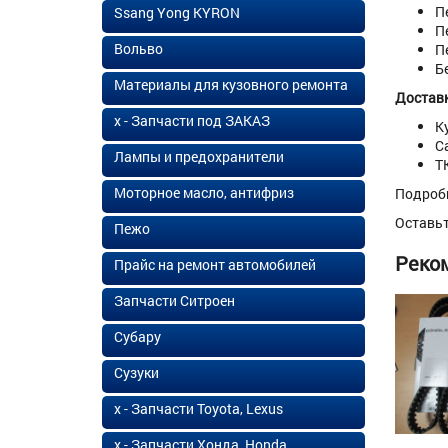
П
Ssang Yong KYRON
П
Вольво
П
Б
Материалы для кузовного ремонта
Доставк
х - Запчасти под ЗАКАЗ
К
С
Лампы и предохранители
Т
Моторное масло, антифриз
Подроб
Оставь
Пежо
Реко
Прайс на ремонт автомобилей
Запчасти Ситроен
Субару
Сузуки
х - Запчасти Toyota, Lexus
х - Запчасти Хонда, Honda