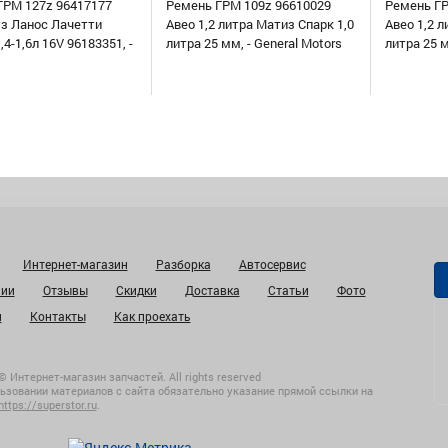
ГРМ 127z 96417177
Ремень ГРМ 109z 96610029
Ремень ГР
уз Ланос Лачетти
Авео 1,2 литра Матиз Спарк 1,0
Авео 1,2 л
,4-1,6л 16V 96183351, -
литра 25 мм, - General Motors
литра 25 
Интернет-магазин
Разборка
Автосервис
нии
Отзывы
Скидки
Доставка
Статьи
Фото
и
Контакты
Как проехать
© Интернет-магазин запчастей. All rights reserved
ьзовании материалов с сайта обязательно указание прямой ссылки на
https://superstor.ru
.