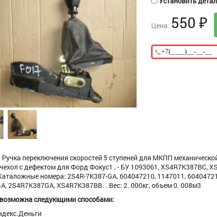
Установить деталь
550
₽
Цена:
- Ручка переключения скоростей 5 ступеней для МКПП механическ
 чехол с дефектом для Форд Фокус1 , - БУ 1093061, XS4R7K387BC, X
Каталожные номера: 2S4R-7K387-GA, 604047210, 1147011, 60404721
A, 2S4R7K387GA, XS4R7K387BB. . Вес: 2. 000кг, объем 0. 008м3
 возможна следующими способами:
ндекс.Деньги