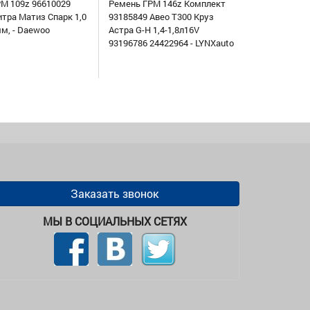
М 109z 96610029
Ремень ГРМ 146z Комплект
итра Матиз Спарк 1,0
93185849 Авео Т300 Круз
мм, - Daewoo
Астра G-H 1,4-1,8л16V
93196786 24422964 - LYNXauto
Заказать звонок
МЫ В СОЦИАЛЬНЫХ СЕТЯХ