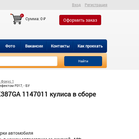
Вход
Регистрация
0
Сумма:
0
₽
Оформить заказ
Фото
Вакансии
Контакты
Как проехать
Найти
 Фокус 1
фектом F017, - БУ
387GA 1147011 кулиса в сборе
орки автомобиля