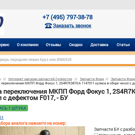
+7 (495) 797-38-78
Заказать звонок
ервис
О компании
Отзывы
Скидки
Доставка
Статьи
р
Интернет магазин запчастей Суперстор
Запчасти Форд
Запчасти Форд
 переключения МКПП Форд Фокус 1, 2S4R7K387GA 1147011 кулиса в сборе чехол с де
а переключения МКПП Форд Фокус 1, 2S4R7K
 с дефектом F017, - БУ
АСЬ 1 ШТУКА
61
бора аналога нажмите на номер:
Запчасти БУ с разб