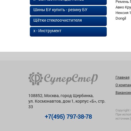
Ремень 
Авео Кр
Шины БУ купить - резину БУ
Нексия 1
Dongil
Щётки стеклоочистителя
х - Инструмент
Главная
О компа
Ваканси
108852, Москва, город Щербинка,
ул. Космонавтов, дом 1, корпус «Б», стр.
33
Copyright 
При испол
+7(495) 797-38-78
источник