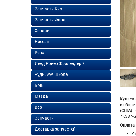
Запчасти Киа
Запчасти Форд
Хендай
Ниссан
Рено
Ленд Ровер Фрилендер 2
Ауди, VW, Шкода
БМВ
Мазда
Кулиса 
в сборе
Ваз
(США). 
7K387-G
Запчасти
Оплата
Доставка запчастей
Я