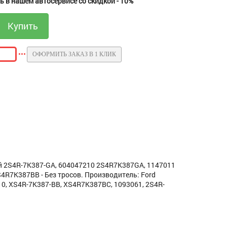
 в нашем автосервисе со скидкой - 10%
ОФОРМИТЬ ЗАКАЗ В 1 КЛИК
ой 2S4R-7K387-GA, 604047210 2S4R7K387GA, 1147011
S4R7K387BB - Без тросов. Производитель: Ford
0, XS4R-7K387-BB, XS4R7K387BC, 1093061, 2S4R-