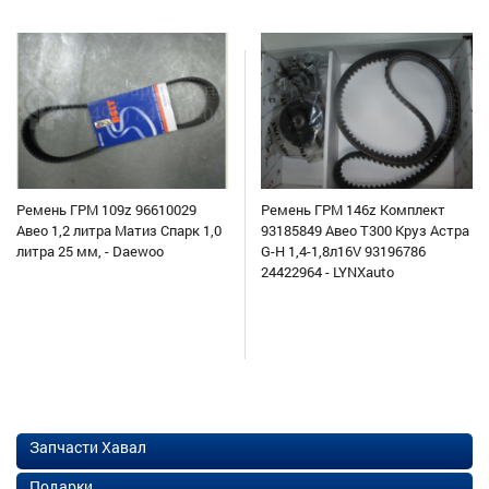
Ремень ГРМ 109z 96610029
Ремень ГРМ 146z Комплект
Авео 1,2 литра Матиз Спарк 1,0
93185849 Авео Т300 Круз Астра
литра 25 мм, - Daewoo
G-H 1,4-1,8л16V 93196786
24422964 - LYNXauto
Запчасти Хавал
Подарки