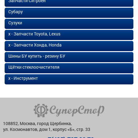
Запчасти Ситроен
Субару
Сузуки
х - Запчасти Toyota, Lexus
х - Запчасти Хонда, Honda
Шины БУ купить - резину БУ
Щётки стеклоочистителя
х - Инструмент
108852, Москва, город Щербинка,
ул. Космонавтов, дом 1, корпус «Б», стр. 33