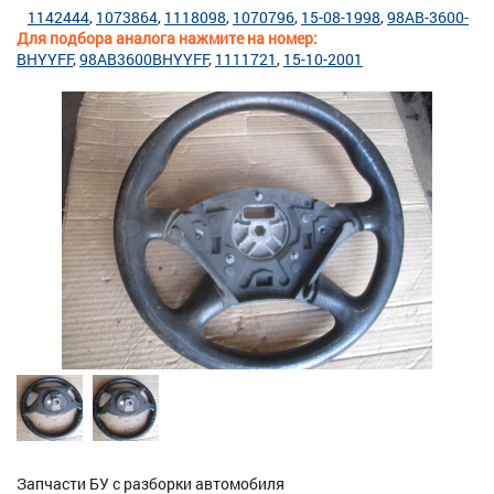
1142444
1073864
1118098
1070796
15-08-1998
98AB-3600-
Для подбора аналога нажмите на номер:
BHYYFF
98AB3600BHYYFF
1111721
15-10-2001
Запчасти БУ с разборки автомобиля