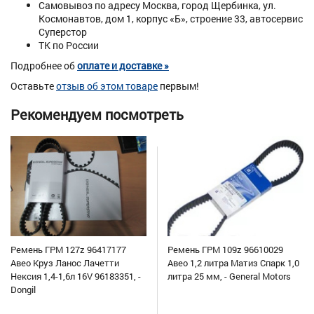
Самовывоз по адресу Москва, город Щербинка, ул.
Космонавтов, дом 1, корпус «Б», строение 33, автосервис
Суперстор
ТК по России
Подробнее об
оплате и доставке »
Оставьте
отзыв об этом товаре
первым!
Рекомендуем посмотреть
Ремень ГРМ 127z 96417177
Ремень ГРМ 109z 96610029
Авео Круз Ланос Лачетти
Авео 1,2 литра Матиз Спарк 1,0
Нексия 1,4-1,6л 16V 96183351, -
литра 25 мм, - General Motors
Dongil