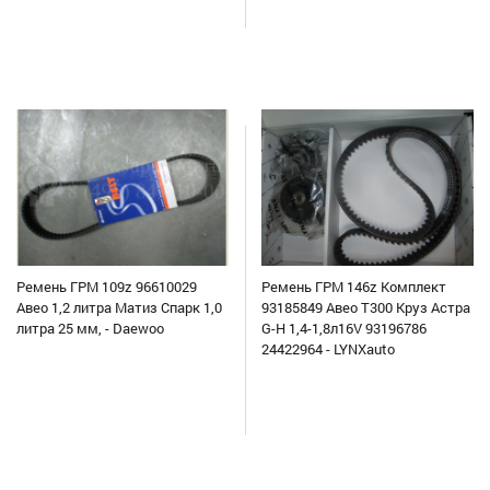
Ремень ГРМ 109z 96610029
Ремень ГРМ 146z Комплект
Авео 1,2 литра Матиз Спарк 1,0
93185849 Авео Т300 Круз Астра
литра 25 мм, - Daewoo
G-H 1,4-1,8л16V 93196786
24422964 - LYNXauto