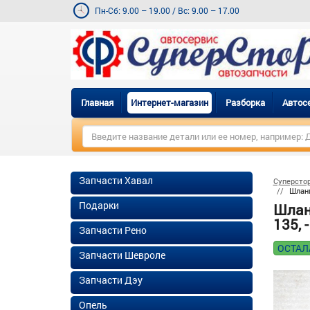
Пн-Сб: 9.00 – 19.00
/
Вс: 9.00 – 17.00
Главная
Интернет-магазин
Разборка
Автос
Запчасти Хавал
Суперсто
Шланг
Подарки
Шлан
135, 
Запчасти Рено
ОСТАЛ
Запчасти Шевроле
Запчасти Дэу
Опель