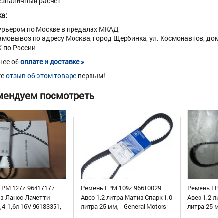
езналичный расчет
а:
урьером по Москве в предалах МКАД
амовывоз по адресу Москва, город Щербинка, ул. Космонавтов, дом 
К по России
нее об
оплате и доставке »
те
отзыв об этом товаре
первым!
мендуем посмотреть
ГРМ 127z 96417177
Ремень ГРМ 109z 96610029
Ремень ГР
уз Ланос Лачетти
Авео 1,2 литра Матиз Спарк 1,0
Авео 1,2 л
,4-1,6л 16V 96183351, -
литра 25 мм, - General Motors
литра 25 