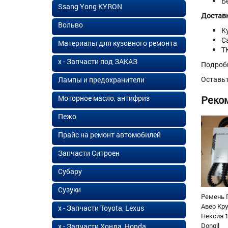
Б
Ssang Yong KYRON
Доставк
Вольво
К
С
Материалы для кузовного ремонта
Т
х - Запчасти под ЗАКАЗ
Подроб
Оставь
Лампы и предохранители
Моторное масло, антифриз
Реко
Пежо
Прайс на ремонт автомобилей
Запчасти Ситроен
Субару
Сузуки
Ремень 
Авео Кр
х - Запчасти Toyota, Lexus
Нексия 1
Dongil
х - Запчасти Хонда, Honda