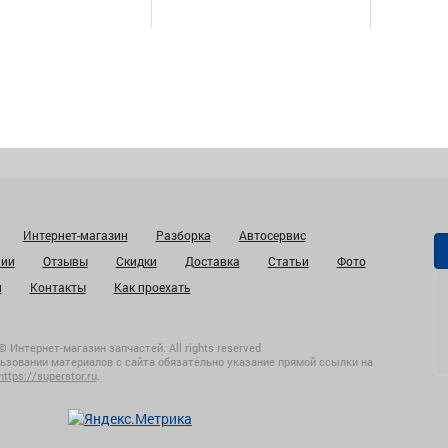
Интернет-магазин
Разборка
Автосервис
нии
Отзывы
Скидки
Доставка
Статьи
Фото
и
Контакты
Как проехать
© Интернет-магазин запчастей. All rights reserved
ьзовании материалов с сайта обязательно указание прямой ссылки на
https://superstor.ru
.