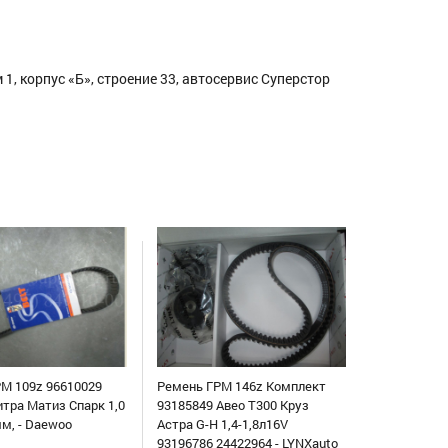
1, корпус «Б», строение 33, автосервис Суперстор
М 109z 96610029
Ремень ГРМ 146z Комплект
итра Матиз Спарк 1,0
93185849 Авео Т300 Круз
мм, - Daewoo
Астра G-H 1,4-1,8л16V
93196786 24422964 - LYNXauto