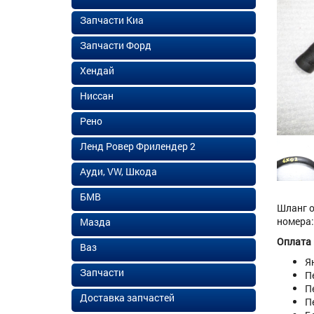
Запчасти Киа
Запчасти Форд
Хендай
Ниссан
Рено
Ленд Ровер Фрилендер 2
Ауди, VW, Шкода
БМВ
Шланг о
номера: 
Мазда
Оплата
Ваз
Я
Запчасти
П
П
Доставка запчастей
П