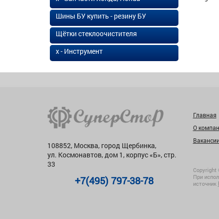
Шины БУ купить - резину БУ
Щётки стеклоочистителя
х - Инструмент
Главная
О компа
Ваканси
108852, Москва, город Щербинка,
ул. Космонавтов, дом 1, корпус «Б», стр.
33
Copyright 
При испол
+7(495) 797-38-78
источник