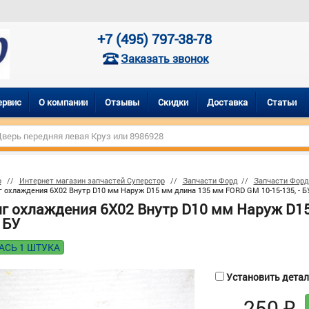
+7 (495) 797-38-78
Заказать звонок
ервис
О компании
Отзывы
Скидки
Доставка
Статьи
р
Интернет магазин запчастей Суперстор
Запчасти Форд
Запчасти Форд
 охлаждения 6X02 Внутр D10 мм Наруж D15 мм длина 135 мм FORD GM 10-15-135, - Б
г охлаждения 6X02 Внутр D10 мм Наруж D15
- БУ
АСЬ 1 ШТУКА
Установить деталь
250
₽