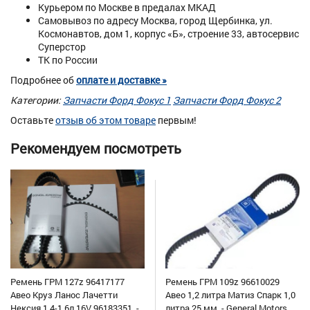
Курьером по Москве в предалах МКАД
Самовывоз по адресу Москва, город Щербинка, ул.
Космонавтов, дом 1, корпус «Б», строение 33, автосервис
Суперстор
ТК по России
Подробнее об
оплате и доставке »
Категории:
Запчасти Форд Фокус 1
Запчасти Форд Фокус 2
Оставьте
отзыв об этом товаре
первым!
Рекомендуем посмотреть
Ремень ГРМ 127z 96417177
Ремень ГРМ 109z 96610029
Авео Круз Ланос Лачетти
Авео 1,2 литра Матиз Спарк 1,0
Нексия 1,4-1,6л 16V 96183351, -
литра 25 мм, - General Motors