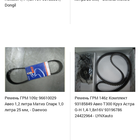
Dongil
Ремень ГРМ 109z 96610029
Ремень ГРМ 146z Комплект
Авео 1,2 литра Матиз Спарк 1,0
93185849 Авео Т300 Круз Астра
литра 25 мм, - Daewoo
G-H 1,4-1,8л16V 93196786
24422964 - LYNXauto