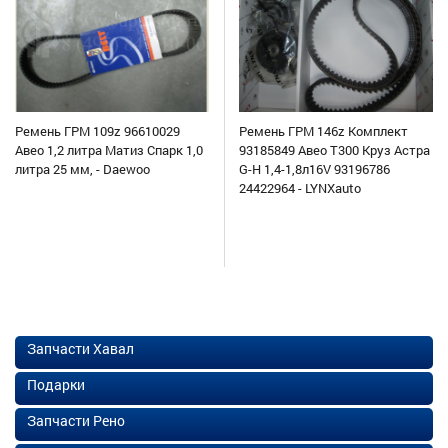
Ремень ГРМ 109z 96610029
Ремень ГРМ 146z Комплект
Авео 1,2 литра Матиз Спарк 1,0
93185849 Авео Т300 Круз Астра
литра 25 мм, - Daewoo
G-H 1,4-1,8л16V 93196786
24422964 - LYNXauto
Запчасти Хавал
Подарки
Запчасти Рено