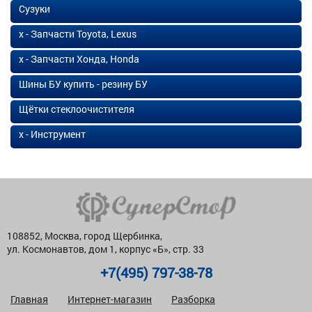
Сузуки
х - Запчасти Toyota, Lexus
х - Запчасти Хонда, Honda
Шины БУ купить - резину БУ
Щётки стеклоочистителя
х - Инструмент
108852, Москва, город Щербинка,
ул. Космонавтов, дом 1, корпус «Б», стр. 33
+7(495) 797-38-78
Главная
Интернет-магазин
Разборка