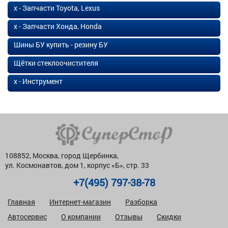
х - Запчасти Toyota, Lexus
х - Запчасти Хонда, Honda
Шины БУ купить - резину БУ
Щётки стеклоочистителя
х - Инструмент
108852, Москва, город Щербинка,
ул. Космонавтов, дом 1, корпус «Б», стр. 33
+7(495) 797-38-78
Главная
Интернет-магазин
Разборка
Автосервис
О компании
Отзывы
Скидки