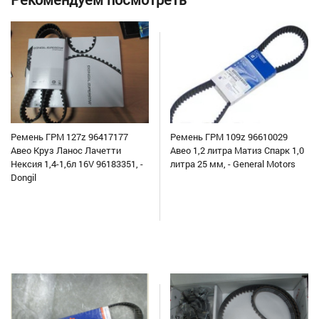
Ремень ГРМ 127z 96417177
Ремень ГРМ 109z 96610029
Авео Круз Ланос Лачетти
Авео 1,2 литра Матиз Спарк 1,0
Нексия 1,4-1,6л 16V 96183351, -
литра 25 мм, - General Motors
Dongil