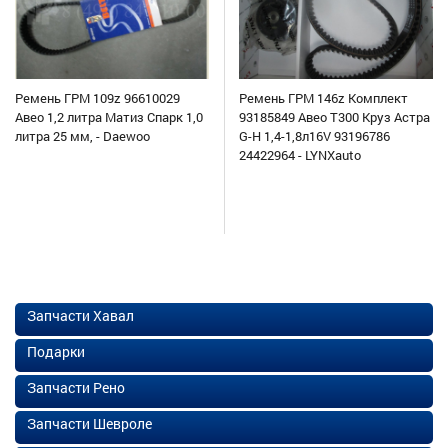
Ремень ГРМ 109z 96610029
Ремень ГРМ 146z Комплект
Авео 1,2 литра Матиз Спарк 1,0
93185849 Авео Т300 Круз Астра
литра 25 мм, - Daewoo
G-H 1,4-1,8л16V 93196786
24422964 - LYNXauto
Запчасти Хавал
Подарки
Запчасти Рено
Запчасти Шевроле