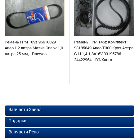
Ремень ГРМ 109z 96610029
Ремень ГРМ 146z Комплект
Авео 1,2 литра Матиз Спарк 1,0
93185849 Авео Т300 Круз Астра
литра 25 мм, - Daewoo
G-H 1,4-1,8л16V 93196786
24422964 - LYNXauto
Запчасти Хавал
Подарки
Запчасти Рено