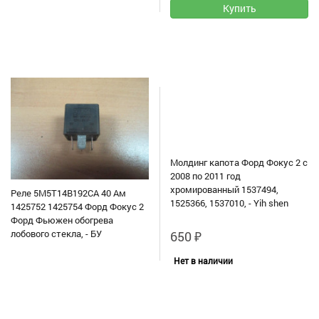
Молдинг капота Форд Фокус 2 с
2008 по 2011 год
хромированный 1537494,
Реле 5M5T14B192СA 40 Ам
1525366, 1537010, - Yih shen
1425752 1425754 Форд Фокус 2
Форд Фьюжен обогрева
лобового стекла, - БУ
650
₽
Нет в наличии