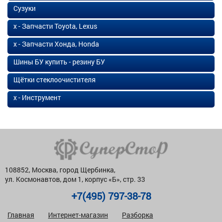
Сузуки
х - Запчасти Toyota, Lexus
х - Запчасти Хонда, Honda
Шины БУ купить - резину БУ
Щётки стеклоочистителя
х - Инструмент
108852, Москва, город Щербинка,
ул. Космонавтов, дом 1, корпус «Б», стр. 33
+7(495) 797-38-78
Главная
Интернет-магазин
Разборка