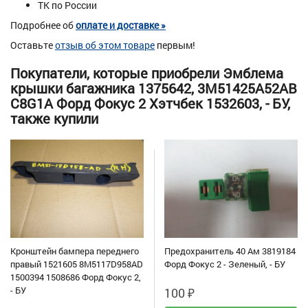
ТК по России
Подробнее об
оплате и доставке »
Оставьте
отзыв об этом товаре
первым!
Покупатели, которые приобрели Эмблема
крышки багажника 1375642, 3M51425A52AB
C8G1A Форд Фокус 2 Хэтчбек 1532603, - БУ,
также купили
Кронштейн бампера переднего
Предохранитель 40 Aм 3819184
правый 1521605 8M5117D958AD
Форд Фокус 2 - Зеленый, - БУ
1500394 1508686 Форд Фокус 2,
- БУ
100
₽