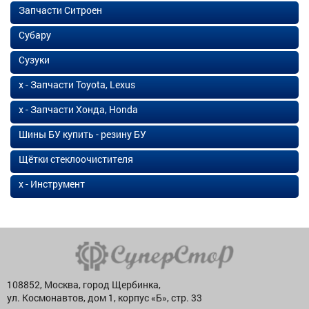
Запчасти Ситроен
Субару
Сузуки
х - Запчасти Toyota, Lexus
х - Запчасти Хонда, Honda
Шины БУ купить - резину БУ
Щётки стеклоочистителя
х - Инструмент
108852, Москва, город Щербинка,
ул. Космонавтов, дом 1, корпус «Б», стр. 33