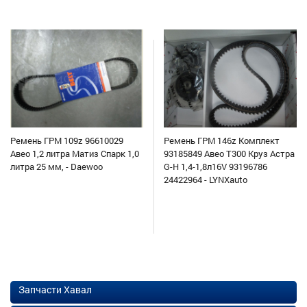
Ремень ГРМ 109z 96610029
Ремень ГРМ 146z Комплект
Авео 1,2 литра Матиз Спарк 1,0
93185849 Авео Т300 Круз Астра
литра 25 мм, - Daewoo
G-H 1,4-1,8л16V 93196786
24422964 - LYNXauto
Запчасти Хавал