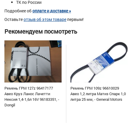
ТК по России
Подробнее об
оплате и доставке »
Оставьте
отзыв об этом товаре
первым!
Рекомендуем посмотреть
Ремень ГРМ 127z 96417177
Ремень ГРМ 109z 96610029
Авео Круз Ланос Лачетти
Авео 1,2 литра Матиз Спарк 1,0
Нексия 1,4-1,6л 16V 96183351, -
литра 25 мм, - General Motors
Dongil