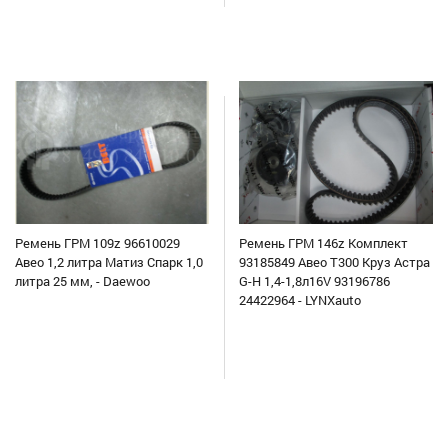
Ремень ГРМ 109z 96610029
Ремень ГРМ 146z Комплект
Авео 1,2 литра Матиз Спарк 1,0
93185849 Авео Т300 Круз Астра
литра 25 мм, - Daewoo
G-H 1,4-1,8л16V 93196786
24422964 - LYNXauto