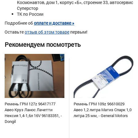
Космонавтов, дом 1, корпус «Б», строение 33, автосервис
Суперстор
ТК по России
Подробнее об
оплате и доставке »
Оставьте
отзыв об этом товаре
первым!
Рекомендуем посмотреть
Ремень ГРМ 127z 96417177
Ремень ГРМ 109z 96610029
Авео Круз Ланос Лачетти
Авео 1,2 литра Матиз Спарк 1,0
Нексия 1,4-1,6л 16V 96183351, -
литра 25 мм, - General Motors
Dongil