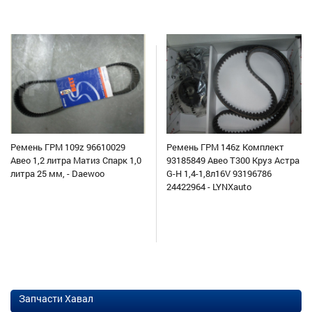
Ремень ГРМ 109z 96610029
Ремень ГРМ 146z Комплект
Авео 1,2 литра Матиз Спарк 1,0
93185849 Авео Т300 Круз Астра
литра 25 мм, - Daewoo
G-H 1,4-1,8л16V 93196786
24422964 - LYNXauto
Запчасти Хавал