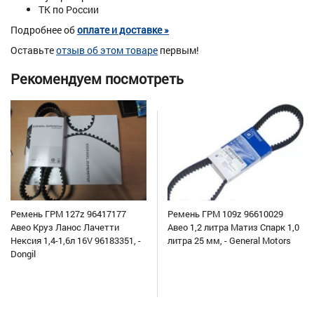
ТК по России
Подробнее об
оплате и доставке »
Оставьте
отзыв об этом товаре
первым!
Рекомендуем посмотреть
Ремень ГРМ 127z 96417177
Ремень ГРМ 109z 96610029
Авео Круз Ланос Лачетти
Авео 1,2 литра Матиз Спарк 1,0
Нексия 1,4-1,6л 16V 96183351, -
литра 25 мм, - General Motors
Dongil