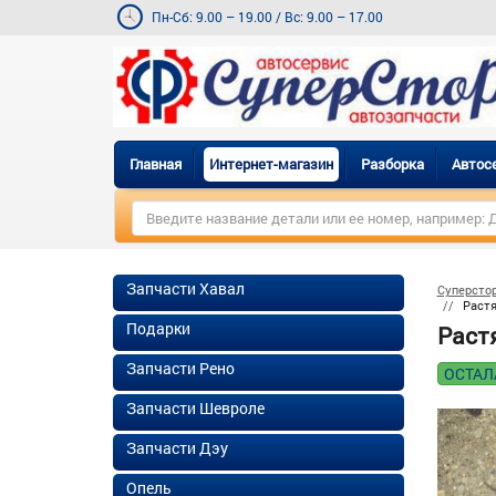
Пн-Сб: 9.00 – 19.00
/
Вс: 9.00 – 17.00
Главная
Интернет-магазин
Разборка
Автос
Запчасти Хавал
Суперсто
Растя
Подарки
Раст
Запчасти Рено
ОСТАЛ
Запчасти Шевроле
Запчасти Дэу
Опель