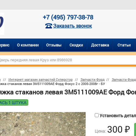
+7 (495) 797-38-78
Заказать звонок
ервис
О компании
Отзывы
Скидки
Доставка
Статьи
р
Интернет магазин запчастей Суперстор
Запчасти Форд
Запчасти Форд
жка стаканов левая 3M5111009AE Форд Фокус 2 с 2005-2008г - БУ
яжка стаканов левая 3M5111009AE Форд Фоку
АСЬ 1 ШТУКА
Установить деталь
300
₽
Цена: