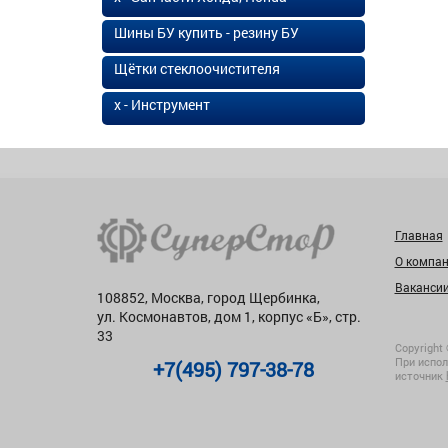
Шины БУ купить - резину БУ
Щётки стеклоочистителя
х - Инструмент
Главная
О компа
Ваканси
108852, Москва, город Щербинка,
ул. Космонавтов, дом 1, корпус «Б», стр.
33
Copyright 
При испол
+7(495) 797-38-78
источник