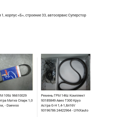
1, корпус «Б», строение 33, автосервис Суперстор
М 109z 96610029
Ремень ГРМ 146z Комплект
итра Матиз Спарк 1,0
93185849 Авео Т300 Круз
мм, - Daewoo
Астра G-H 1,4-1,8л16V
93196786 24422964 - LYNXauto