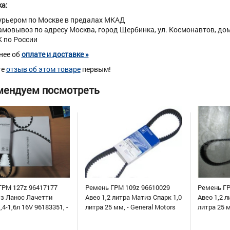
а:
урьером по Москве в предалах МКАД
амовывоз по адресу Москва, город Щербинка, ул. Космонавтов, дом 
К по России
нее об
оплате и доставке »
те
отзыв об этом товаре
первым!
мендуем посмотреть
ГРМ 127z 96417177
Ремень ГРМ 109z 96610029
Ремень ГР
уз Ланос Лачетти
Авео 1,2 литра Матиз Спарк 1,0
Авео 1,2 л
,4-1,6л 16V 96183351, -
литра 25 мм, - General Motors
литра 25 