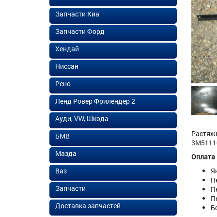
Запчасти Киа
Запчасти Форд
Хендай
Ниссан
Рено
Ленд Ровер Фрилендер 2
Ауди, VW, Шкода
Растяжк
БМВ
3M51110
Мазда
Оплата
Ваз
Я
П
Запчасти
П
П
Доставка запчастей
Б