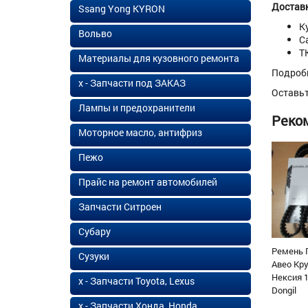
Доставк
Ssang Yong KYRON
К
Вольво
С
Т
Материалы для кузовного ремонта
Подроб
х - Запчасти под ЗАКАЗ
Оставь
Лампы и предохранители
Реко
Моторное масло, антифриз
Пежо
Прайс на ремонт автомобилей
Запчасти Ситроен
Субару
Ремень 
Сузуки
Авео Кр
Нексия 1
х - Запчасти Toyota, Lexus
Dongil
х - Запчасти Хонда, Honda