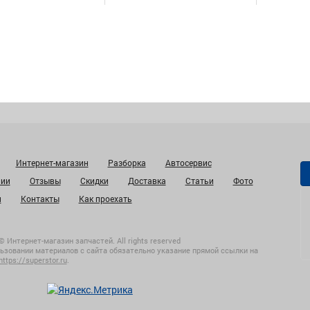
Интернет-магазин
Разборка
Автосервис
нии
Отзывы
Скидки
Доставка
Статьи
Фото
и
Контакты
Как проехать
© Интернет-магазин запчастей. All rights reserved
ьзовании материалов с сайта обязательно указание прямой ссылки на
https://superstor.ru
.