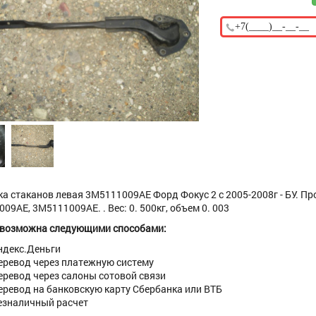
а стаканов левая 3M5111009AE Форд Фокус 2 с 2005-2008г - БУ. П
09AE, 3M5111009AE. . Вес: 0. 500кг, объем 0. 003
 возможна следующими способами:
ндекс.Деньги
еревод через платежную систему
еревод через салоны сотовой связи
еревод на банковскую карту Сбербанка или ВТБ
езналичный расчет