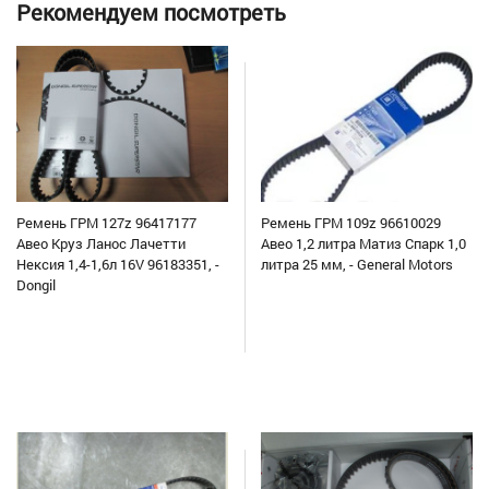
Рекомендуем посмотреть
Ремень ГРМ 127z 96417177
Ремень ГРМ 109z 96610029
Авео Круз Ланос Лачетти
Авео 1,2 литра Матиз Спарк 1,0
Нексия 1,4-1,6л 16V 96183351, -
литра 25 мм, - General Motors
Dongil