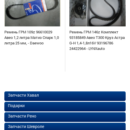
Ремень ГРМ 109z 96610029
Ремень ГРМ 146z Комплект
Авео 1,2 литра Матиз Спарк 1,0
93185849 Авео Т300 Круз Астра
литра 25 мм, - Daewoo
G-H 1,4-1,8л16V 93196786
24422964 - LYNXauto
Запчасти Хавал
Подарки
Запчасти Рено
Запчасти Шевроле