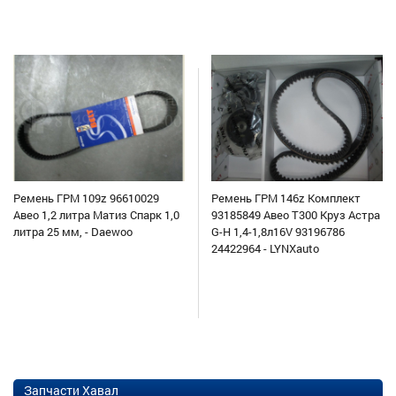
Ремень ГРМ 109z 96610029
Ремень ГРМ 146z Комплект
Авео 1,2 литра Матиз Спарк 1,0
93185849 Авео Т300 Круз Астра
литра 25 мм, - Daewoo
G-H 1,4-1,8л16V 93196786
24422964 - LYNXauto
Запчасти Хавал