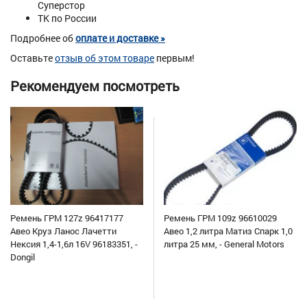
Суперстор
ТК по России
Подробнее об
оплате и доставке »
Оставьте
отзыв об этом товаре
первым!
Рекомендуем посмотреть
Ремень ГРМ 127z 96417177
Ремень ГРМ 109z 96610029
Авео Круз Ланос Лачетти
Авео 1,2 литра Матиз Спарк 1,0
Нексия 1,4-1,6л 16V 96183351, -
литра 25 мм, - General Motors
Dongil