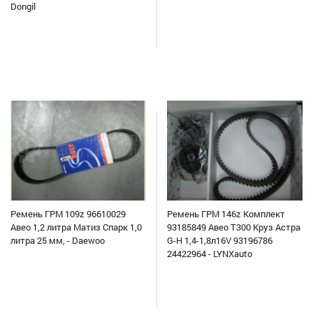
Dongil
Ремень ГРМ 109z 96610029
Ремень ГРМ 146z Комплект
Авео 1,2 литра Матиз Спарк 1,0
93185849 Авео Т300 Круз Астра
литра 25 мм, - Daewoo
G-H 1,4-1,8л16V 93196786
24422964 - LYNXauto