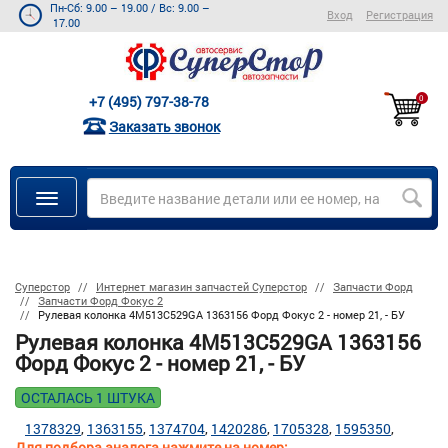
Пн-Сб: 9.00 – 19.00
/
Вс: 9.00 –
Вход
Регистрация
17.00
+7 (495) 797-38-78
0
Заказать звонок
Суперстор
Интернет магазин запчастей Суперстор
Запчасти Форд
Запчасти Форд Фокус 2
Рулевая колонка 4M513C529GA 1363156 Форд Фокус 2 - номер 21, - БУ
Рулевая колонка 4M513C529GA 1363156
Форд Фокус 2 - номер 21, - БУ
ОСТАЛАСЬ 1 ШТУКА
1378329
1363155
1374704
1420286
1705328
1595350
Для подбора аналога нажмите на номер: