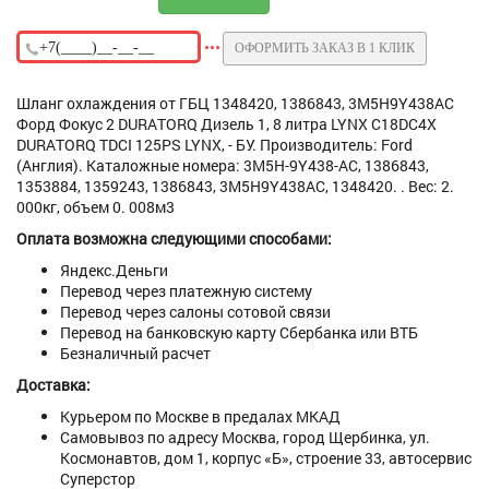
ОФОРМИТЬ ЗАКАЗ В 1 КЛИК
Шланг охлаждения от ГБЦ 1348420, 1386843, 3M5H9Y438AC
Форд Фокус 2 DURATORQ Дизель 1, 8 литра LYNX C18DC4X
DURATORQ TDCI 125PS LYNX, - БУ. Производитель: Ford
(Англия). Каталожные номера: 3M5H-9Y438-AC, 1386843,
1353884, 1359243, 1386843, 3M5H9Y438AC, 1348420. . Вес: 2.
000кг, объем 0. 008м3
Оплата возможна следующими способами:
Яндекс.Деньги
Перевод через платежную систему
Перевод через салоны сотовой связи
Перевод на банковскую карту Сбербанка или ВТБ
Безналичный расчет
Доставка:
Курьером по Москве в предалах МКАД
Самовывоз по адресу Москва, город Щербинка, ул.
Космонавтов, дом 1, корпус «Б», строение 33, автосервис
Суперстор