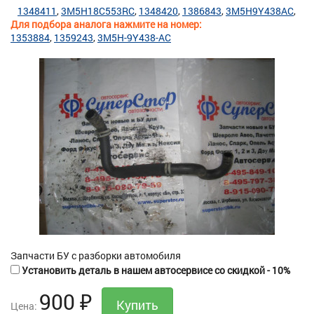
1348411
3M5H18C553RC
1348420
1386843
3M5H9Y438AC
Для подбора аналога нажмите на номер:
1353884
1359243
3M5H-9Y438-AC
Запчасти БУ с разборки автомобиля
Установить деталь в нашем автосервисе со скидкой - 10%
900
₽
Цена: