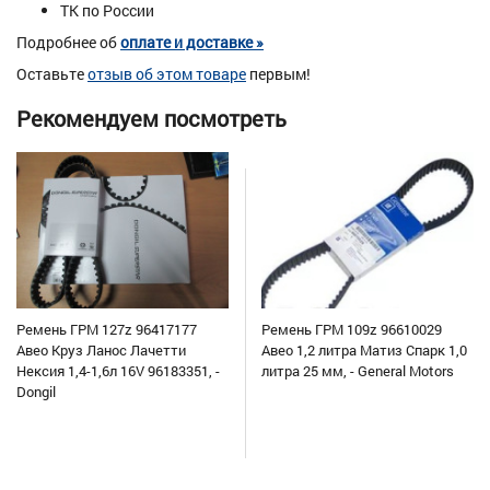
ТК по России
Подробнее об
оплате и доставке »
Оставьте
отзыв об этом товаре
первым!
Рекомендуем посмотреть
Ремень ГРМ 127z 96417177
Ремень ГРМ 109z 96610029
Авео Круз Ланос Лачетти
Авео 1,2 литра Матиз Спарк 1,0
Нексия 1,4-1,6л 16V 96183351, -
литра 25 мм, - General Motors
Dongil