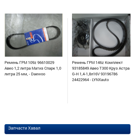
Ремень ГРМ 109z 96610029
Ремень ГРМ 146z Комплект
Авео 1,2 литра Матиз Спарк 1,0
93185849 Авео Т300 Круз Астра
литра 25 мм, - Daewoo
G-H 1,4-1,8л16V 93196786
24422964 - LYNXauto
Запчасти Хавал