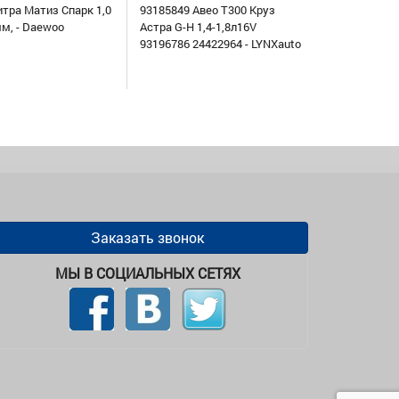
итра Матиз Спарк 1,0
93185849 Авео Т300 Круз
мм, - Daewoo
Астра G-H 1,4-1,8л16V
93196786 24422964 - LYNXauto
Заказать звонок
МЫ В СОЦИАЛЬНЫХ СЕТЯХ