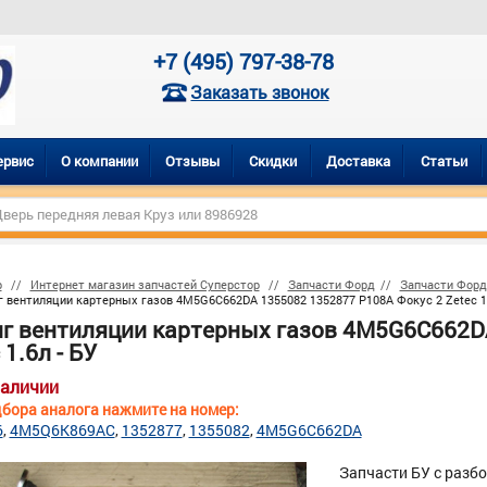
+7 (495) 797-38-78
Заказать звонок
ервис
О компании
Отзывы
Скидки
Доставка
Статьи
р
Интернет магазин запчастей Суперстор
Запчасти Форд
Запчасти Форд
 вентиляции картерных газов 4M5G6C662DA 1355082 1352877 P108A Фокус 2 Zetec 1.
г вентиляции картерных газов 4M5G6C662DA
 1.6л - БУ
наличии
бора аналога нажмите на номер:
6
4M5Q6K869AC
1352877
1355082
4M5G6C662DA
Запчасти БУ с разб