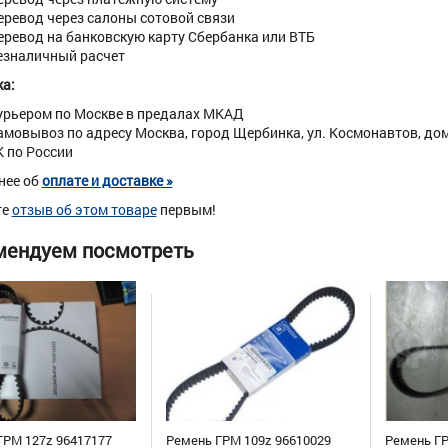
еревод через салоны сотовой связи
еревод на банковскую карту Сбербанка или ВТБ
езналичный расчет
а:
урьером по Москве в предалах МКАД
амовывоз по адресу Москва, город Щербинка, ул. Космонавтов, дом 
К по России
нее об
оплате и доставке »
те
отзыв об этом товаре
первым!
мендуем посмотреть
ГРМ 127z 96417177
Ремень ГРМ 109z 96610029
Ремень ГР