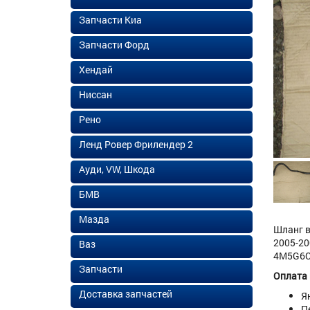
Запчасти Киа
Запчасти Форд
Хендай
Ниссан
Рено
Ленд Ровер Фрилендер 2
Ауди, VW, Шкода
БМВ
Мазда
Шланг в
2005-20
Ваз
4M5G6C6
Запчасти
Оплата
Доставка запчастей
Я
П