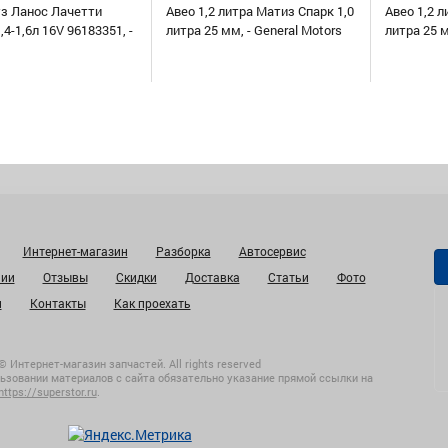
уз Ланос Лачетти
Авео 1,2 литра Матиз Спарк 1,0
Авео 1,2 л
,4-1,6л 16V 96183351, -
литра 25 мм, - General Motors
литра 25 
Интернет-магазин
Разборка
Автосервис
нии
Отзывы
Скидки
Доставка
Статьи
Фото
и
Контакты
Как проехать
© Интернет-магазин запчастей. All rights reserved
ьзовании материалов с сайта обязательно указание прямой ссылки на
https://superstor.ru
.