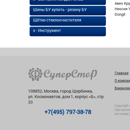
Авео Кр
Нексия 1
Шины БУ купить - резину БУ
Dongil
Щётки стеклоочистителя
х - Инструмент
Главная
О компа
Ваканси
108852, Москва, город Щербинка,
ул. Космонавтов, дом 1, корпус «Б», стр.
33
Copyright 
При испол
+7(495) 797-38-78
источник