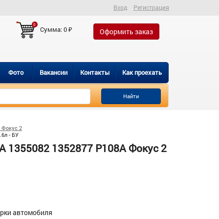
Вход
Регистрация
0
Сумма:
0
₽
Оформить заказ
Фото
Вакансии
Контакты
Как проехать
Найти
 Фокус 2
6л - БУ
 1355082 1352877 P108A Фокус 2
орки автомобиля