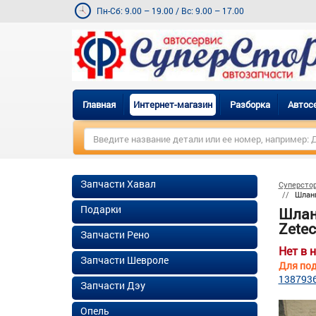
Пн-Сб: 9.00 – 19.00
/
Вс: 9.00 – 17.00
Главная
Интернет-магазин
Разборка
Автос
Запчасти Хавал
Суперсто
Шланг
Подарки
Шлан
Zetec
Запчасти Рено
Нет в 
Запчасти Шевроле
Для под
138793
Запчасти Дэу
Опель