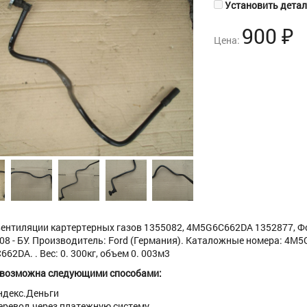
Установить деталь
900
₽
Цена:
ентиляции картертерных газов 1355082, 4M5G6C662DA 1352877, Фокус
08 - БУ. Производитель: Ford (Германия). Каталожные номера: 4M
62DA. . Вес: 0. 300кг, объем 0. 003м3
 возможна следующими способами:
ндекс.Деньги
еревод через платежную систему