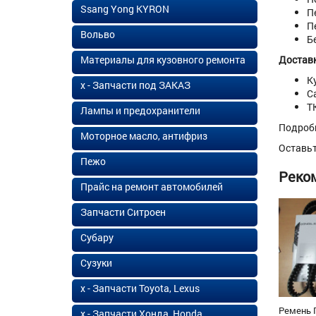
Ssang Yong KYRON
П
П
Вольво
Б
Материалы для кузовного ремонта
Доставк
К
х - Запчасти под ЗАКАЗ
С
Т
Лампы и предохранители
Подроб
Моторное масло, антифриз
Оставь
Пежо
Реко
Прайс на ремонт автомобилей
Запчасти Ситроен
Субару
Сузуки
х - Запчасти Toyota, Lexus
Ремень 
х - Запчасти Хонда, Honda