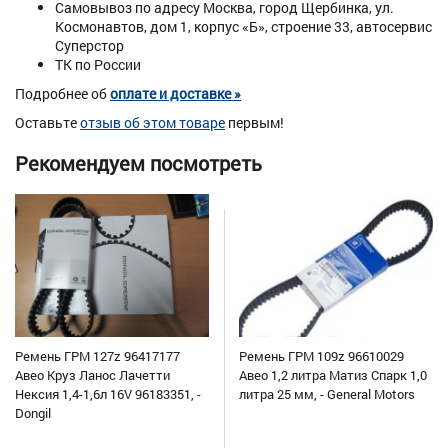
Самовывоз по адресу Москва, город Щербинка, ул.
Космонавтов, дом 1, корпус «Б», строение 33, автосервис
Суперстор
ТК по России
Подробнее об
оплате и доставке »
Оставьте
отзыв об этом товаре
первым!
Рекомендуем посмотреть
Ремень ГРМ 127z 96417177
Ремень ГРМ 109z 96610029
Авео Круз Ланос Лачетти
Авео 1,2 литра Матиз Спарк 1,0
Нексия 1,4-1,6л 16V 96183351, -
литра 25 мм, - General Motors
Dongil