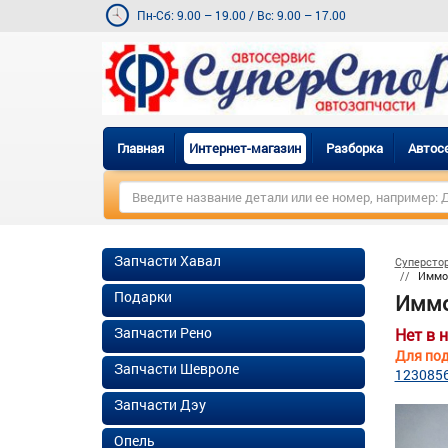
Пн-Сб: 9.00 – 19.00
/
Вс: 9.00 – 17.00
Главная
Интернет-магазин
Разборка
Автос
Запчасти Хавал
Суперсто
Иммоб
Подарки
Иммо
Запчасти Рено
Нет в 
Для под
Запчасти Шевроле
123085
Запчасти Дэу
Опель