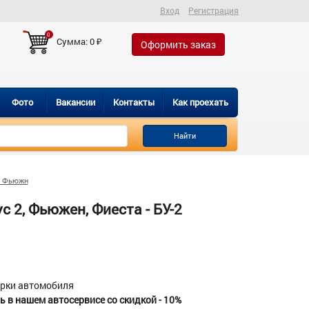
Вход
Регистрация
0
Сумма:
0
₽
Оформить заказ
Фото
Вакансии
Контакты
Как проехать
Найти
д Фьюжн
 2, Фьюжен, Фиеста - БУ-2
орки автомобиля
 в нашем автосервисе со скидкой - 10%