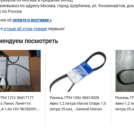
амовывоз по адресу Москва, город Щербинка, ул. Космонавтов, дом 
К по России
нее об
оплате и доставке »
те
отзыв об этом товаре
первым!
мендуем посмотреть
ГРМ 127z 96417177
Ремень ГРМ 109z 96610029
Ремень ГР
уз Ланос Лачетти
Авео 1,2 литра Матиз Спарк 1,0
Авео 1,2 л
,4-1,6л 16V 96183351, -
литра 25 мм, - General Motors
литра 25 