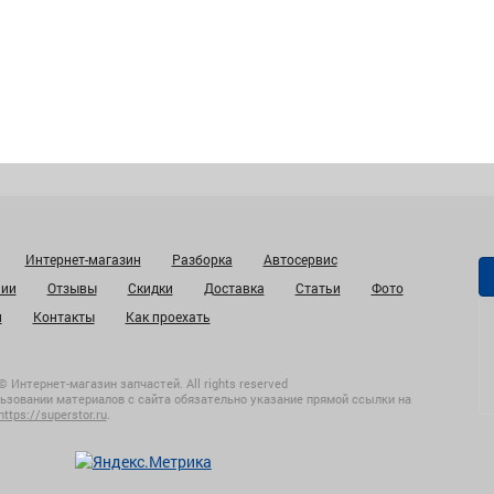
Интернет-магазин
Разборка
Автосервис
нии
Отзывы
Скидки
Доставка
Статьи
Фото
и
Контакты
Как проехать
© Интернет-магазин запчастей. All rights reserved
ьзовании материалов с сайта обязательно указание прямой ссылки на
https://superstor.ru
.