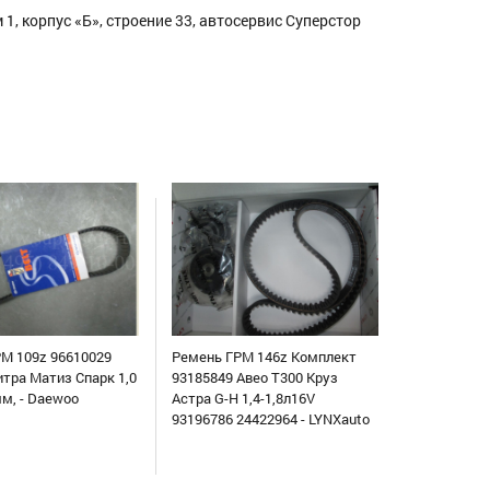
1, корпус «Б», строение 33, автосервис Суперстор
М 109z 96610029
Ремень ГРМ 146z Комплект
итра Матиз Спарк 1,0
93185849 Авео Т300 Круз
мм, - Daewoo
Астра G-H 1,4-1,8л16V
93196786 24422964 - LYNXauto