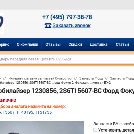
+7 (495) 797-38-78
Заказать звонок
ервис
О компании
Отзывы
Скидки
Доставка
Статьи
р
Интернет магазин запчастей Суперстор
Запчасти Форд
Запчасти Фор
илайзер 1230856, 2S6T15607-BC Форд Фокус 2, Фьюжен, Фиеста - БУ-2
билайзер 1230856, 2S6T15607-BC Форд Фокус
наличии
бора аналога нажмите на номер:
6
15607
1140195
1151756
Запчасти БУ с разб
Установить деталь