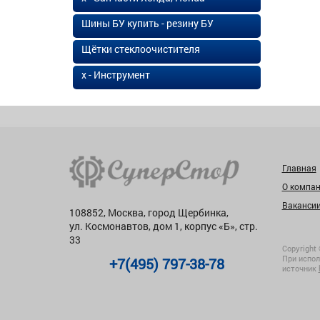
Шины БУ купить - резину БУ
Щётки стеклоочистителя
х - Инструмент
Главная
О компа
Ваканси
108852, Москва, город Щербинка,
ул. Космонавтов, дом 1, корпус «Б», стр.
33
Copyright 
При испол
+7(495) 797-38-78
источник