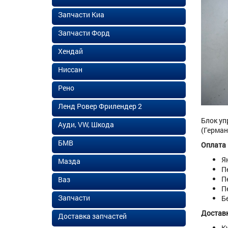
Запчасти Киа
Запчасти Форд
Хендай
Ниссан
Рено
Ленд Ровер Фрилендер 2
Блок уп
Ауди, VW, Шкода
(Герман
БМВ
Оплата
Я
Мазда
П
П
Ваз
П
Запчасти
Б
Доставк
Доставка запчастей
К