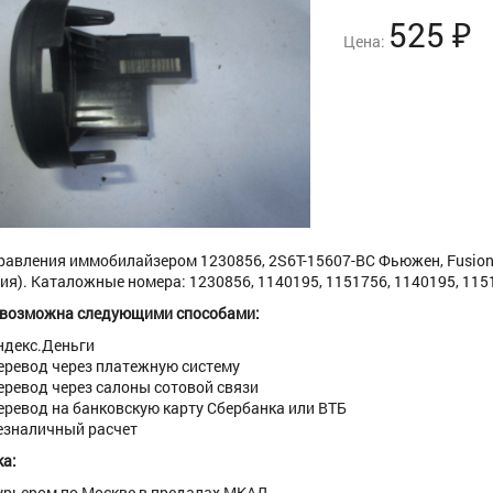
525
₽
Цена:
равления иммобилайзером 1230856, 2S6T-15607-BC Фьюжен, Fusion, Ф
ия). Каталожные номера: 1230856, 1140195, 1151756, 1140195, 11517
 возможна следующими способами:
ндекс.Деньги
еревод через платежную систему
еревод через салоны сотовой связи
еревод на банковскую карту Сбербанка или ВТБ
езналичный расчет
а:
урьером по Москве в предалах МКАД