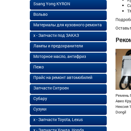
Ssang Yong KYRON
С
Т
Вольво
Подроб
Материалы для кузовного ремонта
Оставь
х - Запчасти под ЗАКАЗ
Реко
Лампы и предохранители
Моторное масло, антифриз
Пежо
Прайс на ремонт автомобилей
Запчасти Ситроен
Ремень 
Субару
Авео Кр
Нексия 1
Сузуки
Dongil
х - Запчасти Toyota, Lexus
х - Запчасти Хонда, Honda