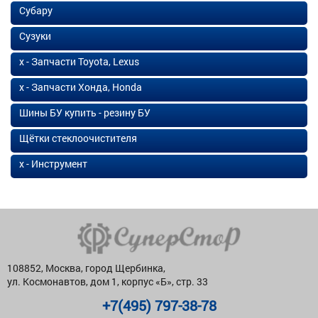
Субару
Сузуки
х - Запчасти Toyota, Lexus
х - Запчасти Хонда, Honda
Шины БУ купить - резину БУ
Щётки стеклоочистителя
х - Инструмент
108852, Москва, город Щербинка,
ул. Космонавтов, дом 1, корпус «Б», стр. 33
+7(495) 797-38-78