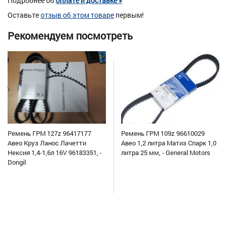
Подробнее об
оплате и доставке »
Оставьте
отзыв об этом товаре
первым!
Рекомендуем посмотреть
Ремень ГРМ 127z 96417177
Ремень ГРМ 109z 96610029
Авео Круз Ланос Лачетти
Авео 1,2 литра Матиз Спарк 1,0
Нексия 1,4-1,6л 16V 96183351, -
литра 25 мм, - General Motors
Dongil