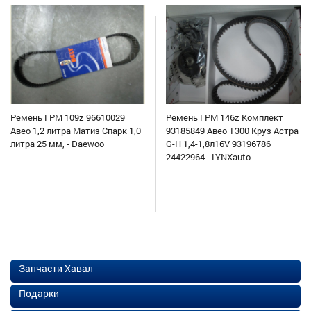
Ремень ГРМ 109z 96610029
Ремень ГРМ 146z Комплект
Авео 1,2 литра Матиз Спарк 1,0
93185849 Авео Т300 Круз Астра
литра 25 мм, - Daewoo
G-H 1,4-1,8л16V 93196786
24422964 - LYNXauto
Запчасти Хавал
Подарки