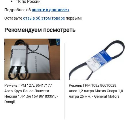
ТК по России
Подробнее об
оплате и доставке »
Оставьте
отзыв об этом товаре
первым!
Рекомендуем посмотреть
Ремень ГРМ 127z 96417177
Ремень ГРМ 109z 96610029
Авео Круз Ланос Лачетти
Авео 1,2 литра Матиз Спарк 1,0
Нексия 1,4-1,6л 16V 96183351, -
литра 25 мм, - General Motors
Dongil