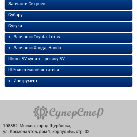
Запчасти Ситроен
Субару
Сузуки
х - Запчасти Toyota, Lexus
х - Запчасти Хонда, Honda
Шины БУ купить - резину БУ
Щётки стеклоочистителя
х - Инструмент
108852, Москва, город Щербинка,
ул. Космонавтов, дом 1, корпус «Б», стр. 33