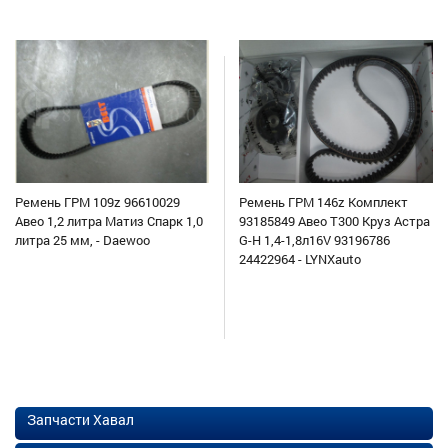
Ремень ГРМ 109z 96610029
Ремень ГРМ 146z Комплект
Авео 1,2 литра Матиз Спарк 1,0
93185849 Авео Т300 Круз Астра
литра 25 мм, - Daewoo
G-H 1,4-1,8л16V 93196786
24422964 - LYNXauto
Запчасти Хавал