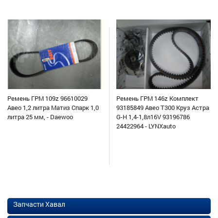
Ремень ГРМ 109z 96610029
Ремень ГРМ 146z Комплект
Авео 1,2 литра Матиз Спарк 1,0
93185849 Авео Т300 Круз Астра
литра 25 мм, - Daewoo
G-H 1,4-1,8л16V 93196786
24422964 - LYNXauto
Запчасти Хавал