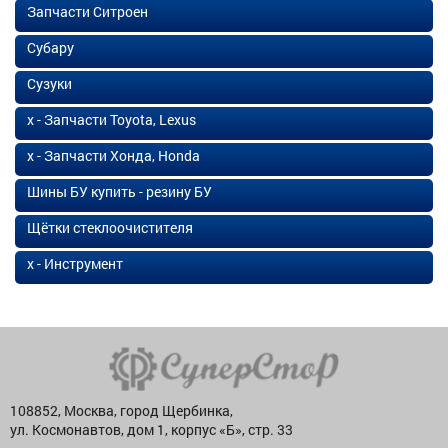
Запчасти Ситроен
Субару
Сузуки
х - Запчасти Toyota, Lexus
х - Запчасти Хонда, Honda
Шины БУ купить - резину БУ
Щётки стеклоочистителя
х - Инструмент
108852, Москва, город Щербинка,
ул. Космонавтов, дом 1, корпус «Б», стр. 33