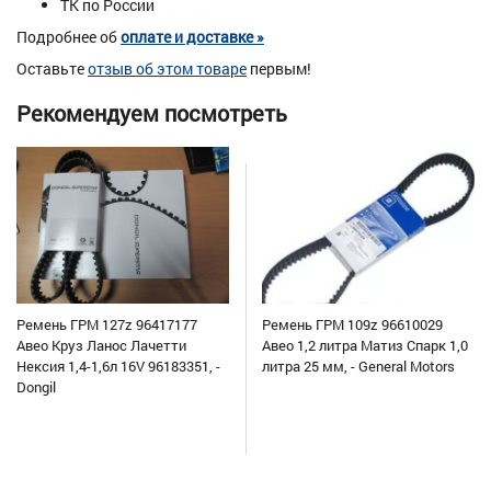
ТК по России
Подробнее об
оплате и доставке »
Оставьте
отзыв об этом товаре
первым!
Рекомендуем посмотреть
Ремень ГРМ 127z 96417177
Ремень ГРМ 109z 96610029
Авео Круз Ланос Лачетти
Авео 1,2 литра Матиз Спарк 1,0
Нексия 1,4-1,6л 16V 96183351, -
литра 25 мм, - General Motors
Dongil