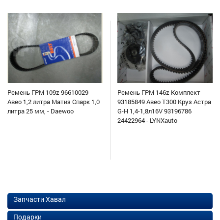
Ремень ГРМ 109z 96610029
Ремень ГРМ 146z Комплект
Авео 1,2 литра Матиз Спарк 1,0
93185849 Авео Т300 Круз Астра
литра 25 мм, - Daewoo
G-H 1,4-1,8л16V 93196786
24422964 - LYNXauto
Запчасти Хавал
Подарки