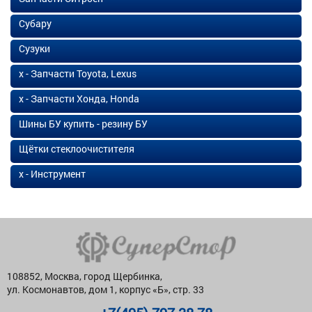
Субару
Сузуки
х - Запчасти Toyota, Lexus
х - Запчасти Хонда, Honda
Шины БУ купить - резину БУ
Щётки стеклоочистителя
х - Инструмент
108852, Москва, город Щербинка,
ул. Космонавтов, дом 1, корпус «Б», стр. 33