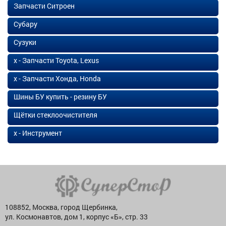
Запчасти Ситроен
Субару
Сузуки
х - Запчасти Toyota, Lexus
х - Запчасти Хонда, Honda
Шины БУ купить - резину БУ
Щётки стеклоочистителя
х - Инструмент
108852, Москва, город Щербинка,
ул. Космонавтов, дом 1, корпус «Б», стр. 33