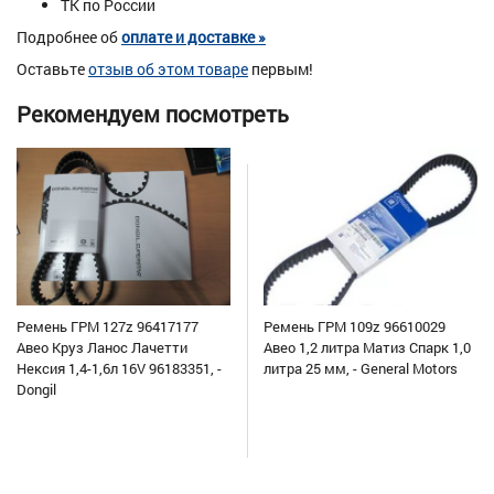
ТК по России
Подробнее об
оплате и доставке »
Оставьте
отзыв об этом товаре
первым!
Рекомендуем посмотреть
Ремень ГРМ 127z 96417177
Ремень ГРМ 109z 96610029
Авео Круз Ланос Лачетти
Авео 1,2 литра Матиз Спарк 1,0
Нексия 1,4-1,6л 16V 96183351, -
литра 25 мм, - General Motors
Dongil