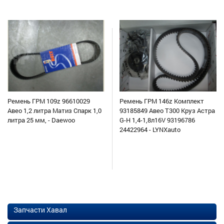
Ремень ГРМ 109z 96610029
Ремень ГРМ 146z Комплект
Авео 1,2 литра Матиз Спарк 1,0
93185849 Авео Т300 Круз Астра
литра 25 мм, - Daewoo
G-H 1,4-1,8л16V 93196786
24422964 - LYNXauto
Запчасти Хавал